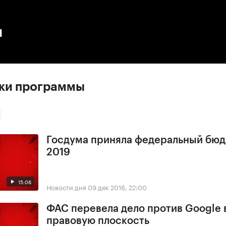
:00
/
00:00
ы
ски программы
Госдума приняла федеральный бюд
2019
15:06
Новости дня
09 дек 2016, 22:00
ФАС перевела дело против Google 
правовую плоскость