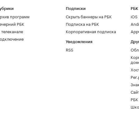
убрики
Подписки
РБК
рхив программ
Скрыть баннеры на РБК
iOS
ечерний РБК
Подписка на РБК
And
 телеканале
Корпоративная подписка
AppG
одключение
Уведомления
Дру
RSS
Обл
Кор
дом
Хос
Рег
Зна
Сайт
РБК
Шко