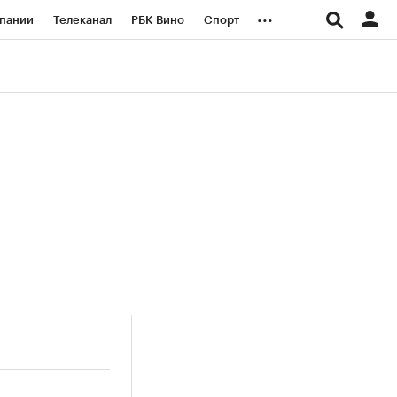
...
пании
Телеканал
РБК Вино
Спорт
ые проекты
Город
Стиль
Крипто
Спецпроекты СПб
логии и медиа
Финансы