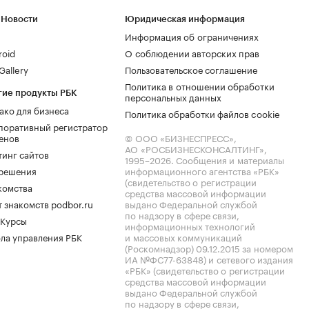
 Новости
Юридическая информация
Информация об ограничениях
roid
О соблюдении авторских прав
allery
Пользовательское соглашение
Политика в отношении обработки
гие продукты РБК
персональных данных
ако для бизнеса
Политика обработки файлов cookie
поративный регистратор
енов
© ООО «БИЗНЕСПРЕСС»,
АО «РОСБИЗНЕСКОНСАЛТИНГ»,
тинг сайтов
1995–2026
. Сообщения и материалы
.решения
информационного агентства «РБК»
(свидетельство о регистрации
комства
средства массовой информации
 знакомств podbor.ru
выдано Федеральной службой
по надзору в сфере связи,
 Курсы
информационных технологий
ла управления РБК
и массовых коммуникаций
(Роскомнадзор) 09.12.2015 за номером
ИА №ФС77-63848) и сетевого издания
«РБК» (свидетельство о регистрации
средства массовой информации
выдано Федеральной службой
по надзору в сфере связи,