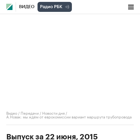
ВИДЕО
Видео
/
Передачи
/
Новости дня
/
А.Новак: мы ждём от еврокомиссии вариант маршрута трубопровода
Выпуск за 22 июня, 2015