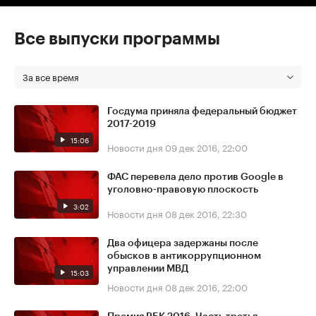
Все выпуски программы
За все время
Госдума приняла федеральный бюджет
2017-2019
15:06
Новости дня
09 дек 2016, 22:00
ФАС перевела дело против Google в
уголовно-правовую плоскость
3:02
Новости дня
08 дек 2016, 22:30
Два офицера задержаны после
обысков в антикоррупционном
управлении МВД
15:03
Новости дня
08 дек 2016, 22:00