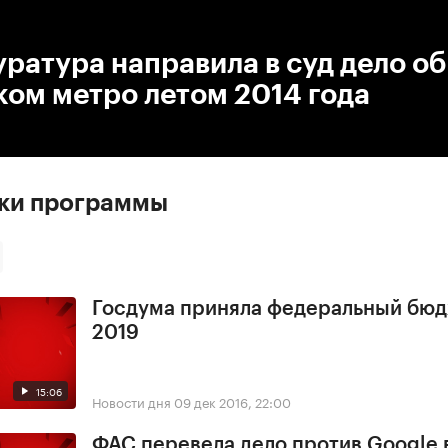
:00
/
00:00
ратура направила в суд дело об
ом метро летом 2014 года
ски программы
Госдума приняла федеральный бюд
2019
15:06
Новости дня
09 дек 2016, 22:00
ФАС перевела дело против Google 