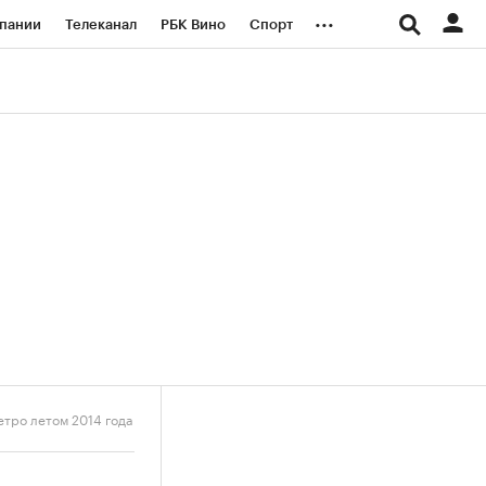
...
пании
Телеканал
РБК Вино
Спорт
ые проекты
Город
Стиль
Крипто
Спецпроекты СПб
логии и медиа
Финансы
етро летом 2014 года