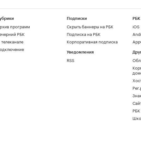
убрики
Подписки
РБК
рхив программ
Скрыть баннеры на РБК
iOS
ечерний РБК
Подписка на РБК
And
 телеканале
Корпоративная подписка
AppG
одключение
Уведомления
Дру
RSS
Обл
Кор
дом
Хос
Рег
Зна
Сайт
РБК
Шко