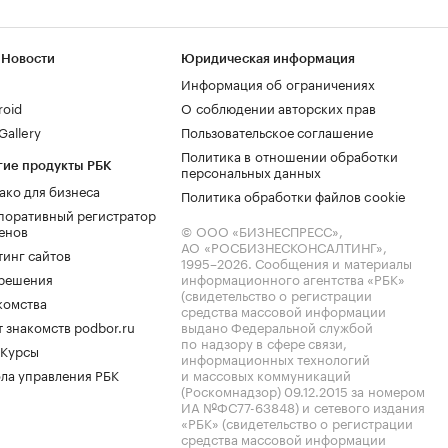
 Новости
Юридическая информация
Информация об ограничениях
roid
О соблюдении авторских прав
allery
Пользовательское соглашение
Политика в отношении обработки
гие продукты РБК
персональных данных
ако для бизнеса
Политика обработки файлов cookie
поративный регистратор
енов
© ООО «БИЗНЕСПРЕСС»,
АО «РОСБИЗНЕСКОНСАЛТИНГ»,
тинг сайтов
1995–2026
. Сообщения и материалы
.решения
информационного агентства «РБК»
(свидетельство о регистрации
комства
средства массовой информации
 знакомств podbor.ru
выдано Федеральной службой
по надзору в сфере связи,
 Курсы
информационных технологий
ла управления РБК
и массовых коммуникаций
(Роскомнадзор) 09.12.2015 за номером
ИА №ФС77-63848) и сетевого издания
«РБК» (свидетельство о регистрации
средства массовой информации