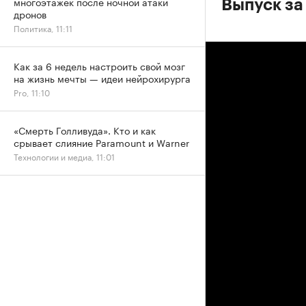
многоэтажек после ночной атаки
Выпуск за
дронов
Политика, 11:11
Как за 6 недель настроить свой мозг
на жизнь мечты — идеи нейрохирурга
Pro, 11:10
«Смерть Голливуда». Кто и как
срывает слияние Paramount и Warner
Технологии и медиа, 11:01