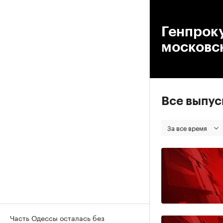
00
Генпроку
московск
Все выпу
За все время
Часть Одессы осталась без