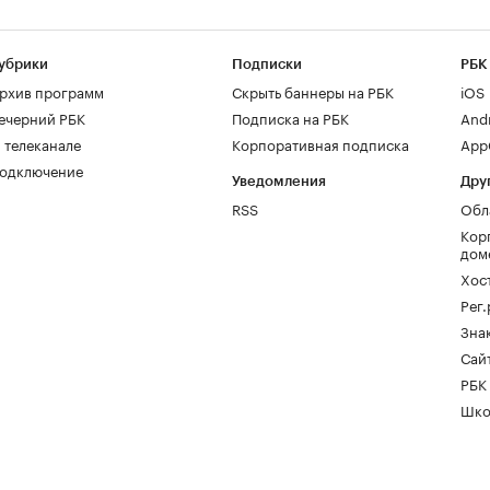
убрики
Подписки
РБК
рхив программ
Скрыть баннеры на РБК
iOS
ечерний РБК
Подписка на РБК
And
 телеканале
Корпоративная подписка
AppG
одключение
Уведомления
Дру
RSS
Обл
Кор
дом
Хос
Рег
Зна
Сайт
РБК
Шко