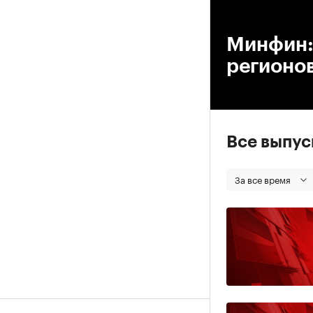
00
Минфин:
регионов
Все выпу
За все время