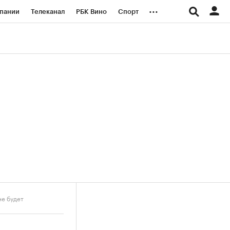
...
пании
Телеканал
РБК Вино
Спорт
ые проекты
Город
Стиль
Крипто
Спецпроекты СПб
логии и медиа
Финансы
не будет