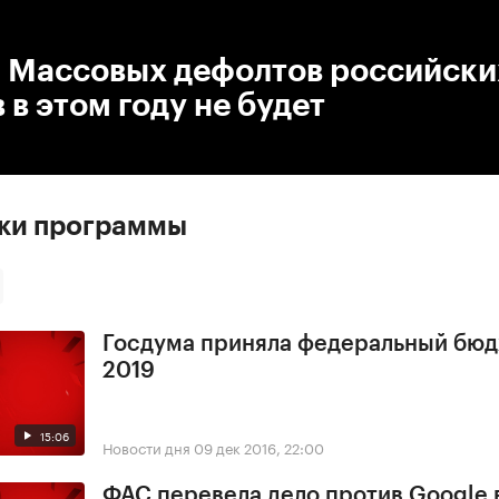
:00
/
00:00
 Массовых дефолтов российски
 в этом году не будет
ски программы
Госдума приняла федеральный бюд
2019
15:06
Новости дня
09 дек 2016, 22:00
ФАС перевела дело против Google 