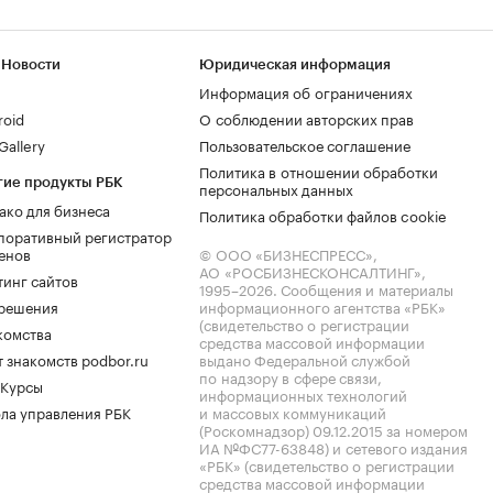
 Новости
Юридическая информация
Информация об ограничениях
roid
О соблюдении авторских прав
allery
Пользовательское соглашение
Политика в отношении обработки
гие продукты РБК
персональных данных
ако для бизнеса
Политика обработки файлов cookie
поративный регистратор
енов
© ООО «БИЗНЕСПРЕСС»,
АО «РОСБИЗНЕСКОНСАЛТИНГ»,
тинг сайтов
1995–2026
. Сообщения и материалы
.решения
информационного агентства «РБК»
(свидетельство о регистрации
комства
средства массовой информации
 знакомств podbor.ru
выдано Федеральной службой
по надзору в сфере связи,
 Курсы
информационных технологий
ла управления РБК
и массовых коммуникаций
(Роскомнадзор) 09.12.2015 за номером
ИА №ФС77-63848) и сетевого издания
«РБК» (свидетельство о регистрации
средства массовой информации