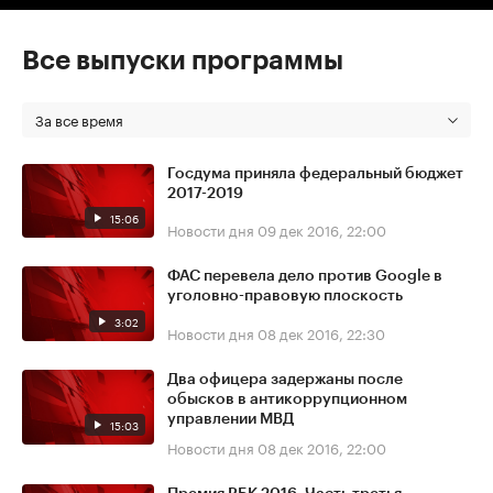
Все выпуски программы
За все время
Госдума приняла федеральный бюджет
2017-2019
15:06
Новости дня
09 дек 2016, 22:00
ФАС перевела дело против Google в
уголовно-правовую плоскость
3:02
Новости дня
08 дек 2016, 22:30
Два офицера задержаны после
обысков в антикоррупционном
управлении МВД
15:03
Новости дня
08 дек 2016, 22:00