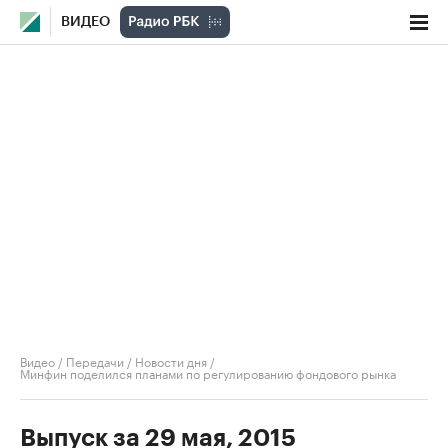
ВИДЕО
Видео
/
Передачи
/
Новости дня
/
Минфин поделился планами по регулированию фондового рынка
Выпуск за 29 мая, 2015