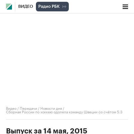
ВИДЕО
Видео
/
Передачи
/
Новости дня
/
Сборная России по хоккею одолела команду Швеции со счётом 5:3
Выпуск за 14 мая, 2015