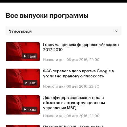
Все выпуски программы
За все время
Госдума приняла федеральный бюджет
2017-2019
15:06
Новости дня
09 дек 2016, 22:00
ФАС перевела дело против Google в
уголовно-правовую плоскость
3:02
Новости дня
08 дек 2016, 22:30
Два офицера задержаны после
обысков в антикоррупционном
управлении МВД
15:03
Новости дня
08 дек 2016, 22:00