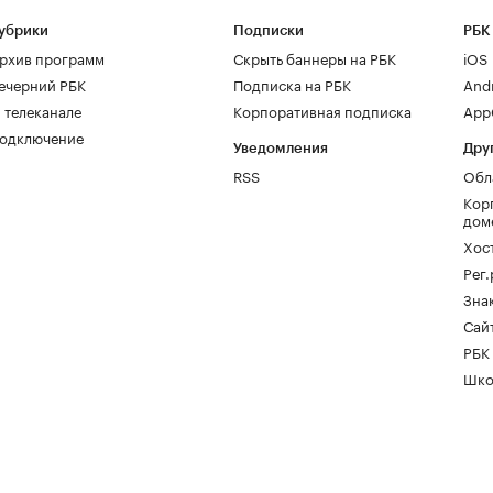
убрики
Подписки
РБК
рхив программ
Скрыть баннеры на РБК
iOS
ечерний РБК
Подписка на РБК
And
 телеканале
Корпоративная подписка
AppG
одключение
Уведомления
Дру
RSS
Обл
Кор
дом
Хос
Рег
Зна
Сайт
РБК
Шко