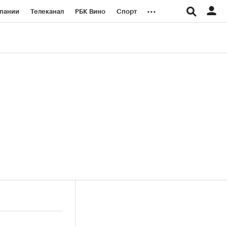
...
пании
Телеканал
РБК Вино
Спорт
ые проекты
Город
Стиль
Крипто
Спецпроекты СПб
логии и медиа
Финансы