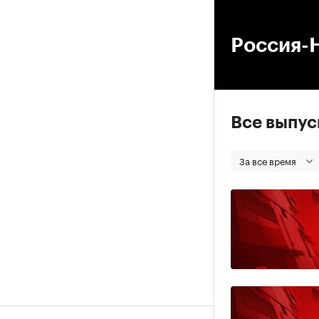
00
Россия-
Все выпу
За все время