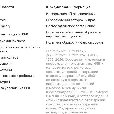
 Новости
Юридическая информация
Информация об ограничениях
roid
О соблюдении авторских прав
allery
Пользовательское соглашение
Политика в отношении обработки
гие продукты РБК
персональных данных
ако для бизнеса
Политика обработки файлов cookie
поративный регистратор
енов
© ООО «БИЗНЕСПРЕСС»,
АО «РОСБИЗНЕСКОНСАЛТИНГ»,
тинг сайтов
1995–2026
. Сообщения и материалы
.решения
информационного агентства «РБК»
(свидетельство о регистрации
комства
средства массовой информации
 знакомств podbor.ru
выдано Федеральной службой
по надзору в сфере связи,
 Курсы
информационных технологий
ла управления РБК
и массовых коммуникаций
(Роскомнадзор) 09.12.2015 за номером
ИА №ФС77-63848) и сетевого издания
«РБК» (свидетельство о регистрации
средства массовой информации
выдано Федеральной службой
по надзору в сфере связи,