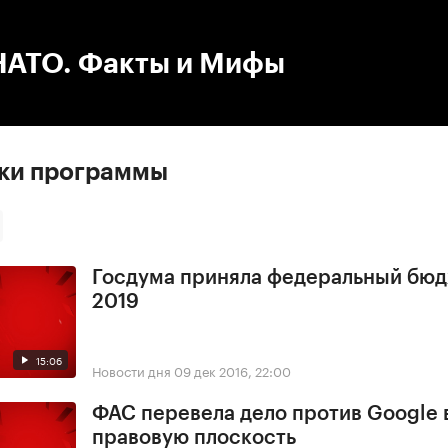
:00
/
00:00
НАТО. Факты и Мифы
ски программы
Госдума приняла федеральный бюд
2019
15:06
Новости дня
09 дек 2016, 22:00
ФАС перевела дело против Google 
правовую плоскость