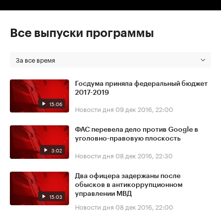
Все выпуски программы
За все время
Госдума приняла федеральный бюджет
2017-2019
15:06
Новости дня
09 дек 2016, 22:00
ФАС перевела дело против Google в
уголовно-правовую плоскость
3:02
Новости дня
08 дек 2016, 22:30
Два офицера задержаны после
обысков в антикоррупционном
управлении МВД
15:03
Новости дня
08 дек 2016, 22:00