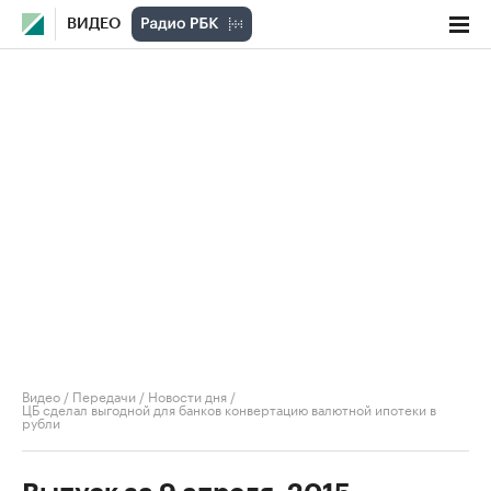
ВИДЕО
Видео
/
Передачи
/
Новости дня
/
ЦБ сделал выгодной для банков конвертацию валютной ипотеки в
рубли