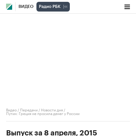
ВИДЕО
Видео
/
Передачи
/
Новости дня
/
Путин: Греция не просила денег у России
Выпуск за 8 апреля, 2015