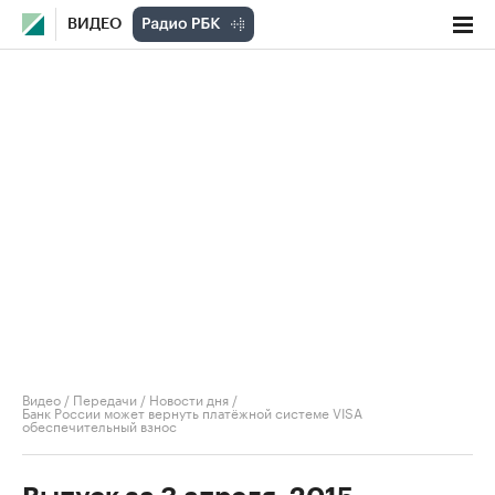
ВИДЕО
Видео
/
Передачи
/
Новости дня
/
Банк России может вернуть платёжной системе VISA
обеспечительный взнос