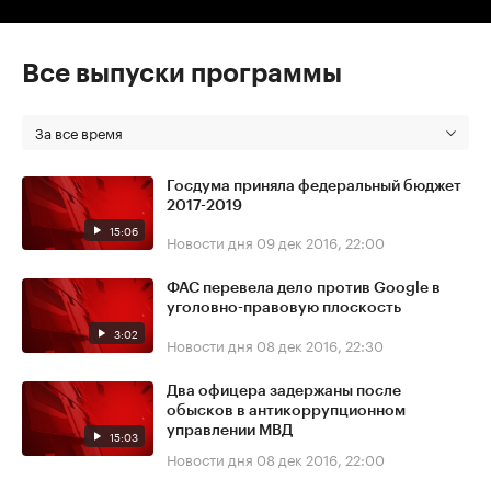
Все выпуски программы
За все время
Госдума приняла федеральный бюджет
2017-2019
15:06
Новости дня
09 дек 2016, 22:00
ФАС перевела дело против Google в
уголовно-правовую плоскость
3:02
Новости дня
08 дек 2016, 22:30
Два офицера задержаны после
обысков в антикоррупционном
управлении МВД
15:03
Новости дня
08 дек 2016, 22:00