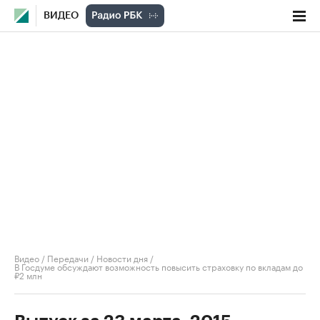
ВИДЕО
Видео
/
Передачи
/
Новости дня
/
В Госдуме обсуждают возможность повысить страховку по вкладам до
₽2 млн