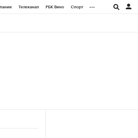
...
пании
Телеканал
РБК Вино
Спорт
ые проекты
Город
Стиль
Крипто
Спецпроекты СПб
логии и медиа
Финансы