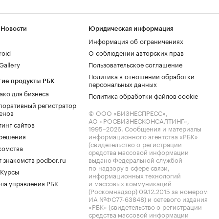
 Новости
Юридическая информация
Информация об ограничениях
roid
О соблюдении авторских прав
allery
Пользовательское соглашение
Политика в отношении обработки
гие продукты РБК
персональных данных
ако для бизнеса
Политика обработки файлов cookie
поративный регистратор
енов
© ООО «БИЗНЕСПРЕСС»,
АО «РОСБИЗНЕСКОНСАЛТИНГ»,
тинг сайтов
1995–2026
. Сообщения и материалы
.решения
информационного агентства «РБК»
(свидетельство о регистрации
комства
средства массовой информации
 знакомств podbor.ru
выдано Федеральной службой
по надзору в сфере связи,
 Курсы
информационных технологий
ла управления РБК
и массовых коммуникаций
(Роскомнадзор) 09.12.2015 за номером
ИА №ФС77-63848) и сетевого издания
«РБК» (свидетельство о регистрации
средства массовой информации