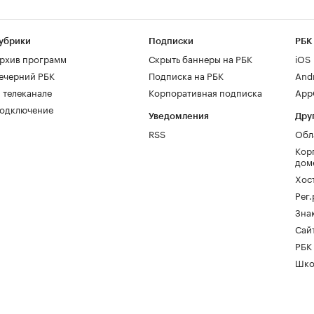
убрики
Подписки
РБК
рхив программ
Скрыть баннеры на РБК
iOS
ечерний РБК
Подписка на РБК
And
 телеканале
Корпоративная подписка
AppG
одключение
Уведомления
Дру
RSS
Обл
Кор
дом
Хос
Рег
Зна
Сайт
РБК
Шко