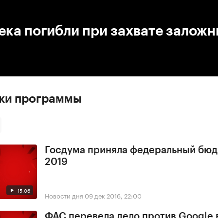
:00
/
00:00
ека погибли при захвате заложн
ски программы
Госдума приняла федеральный бюд
2019
15:06
Новости дня
09 дек 2016, 22:00
ФАС перевела дело против Google 