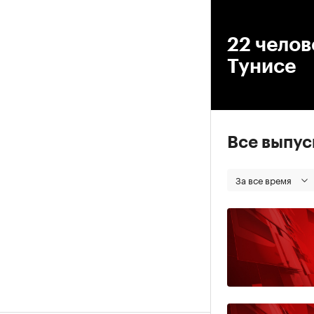
00
22 челов
Тунисе
Все выпу
За все время