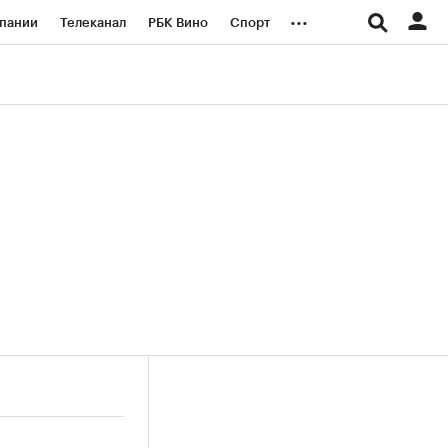
...
пании
Телеканал
РБК Вино
Спорт
ые проекты
Город
Стиль
Крипто
Спецпроекты СПб
логии и медиа
Финансы