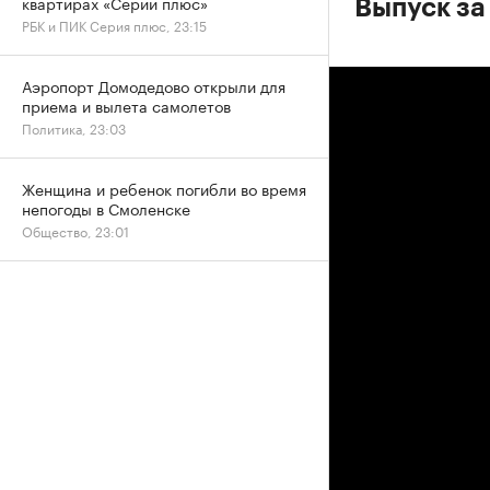
квартирах «Серии плюс»
Выпуск за
РБК и ПИК Серия плюс, 23:15
Аэропорт Домодедово открыли для
приема и вылета самолетов
Политика, 23:03
Женщина и ребенок погибли во время
непогоды в Смоленске
Общество, 23:01