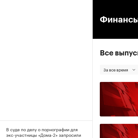
00
Финанс
Все выпу
За все время
В суде по делу о порнографии для
экс-участницы «Дома-2» запросили