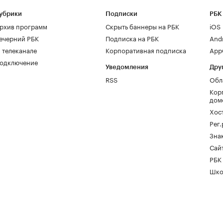
убрики
Подписки
РБК
рхив программ
Скрыть баннеры на РБК
iOS
ечерний РБК
Подписка на РБК
And
 телеканале
Корпоративная подписка
AppG
одключение
Уведомления
Дру
RSS
Обл
Кор
дом
Хос
Рег
Зна
Сайт
РБК
Шко