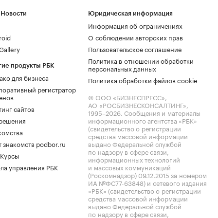
 Новости
Юридическая информация
Информация об ограничениях
roid
О соблюдении авторских прав
allery
Пользовательское соглашение
Политика в отношении обработки
гие продукты РБК
персональных данных
ако для бизнеса
Политика обработки файлов cookie
поративный регистратор
енов
© ООО «БИЗНЕСПРЕСС»,
АО «РОСБИЗНЕСКОНСАЛТИНГ»,
тинг сайтов
1995–2026
. Сообщения и материалы
.решения
информационного агентства «РБК»
(свидетельство о регистрации
комства
средства массовой информации
 знакомств podbor.ru
выдано Федеральной службой
по надзору в сфере связи,
 Курсы
информационных технологий
ла управления РБК
и массовых коммуникаций
(Роскомнадзор) 09.12.2015 за номером
ИА №ФС77-63848) и сетевого издания
«РБК» (свидетельство о регистрации
средства массовой информации
выдано Федеральной службой
по надзору в сфере связи,