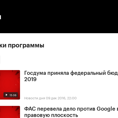
:00
/
00:00
ы
ски программы
Госдума приняла федеральный бюд
2019
15:06
Новости дня
09 дек 2016, 22:00
ФАС перевела дело против Google 
правовую плоскость