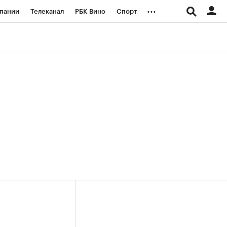
...
пании
Телеканал
РБК Вино
Спорт
ые проекты
Город
Стиль
Крипто
Спецпроекты СПб
логии и медиа
Финансы