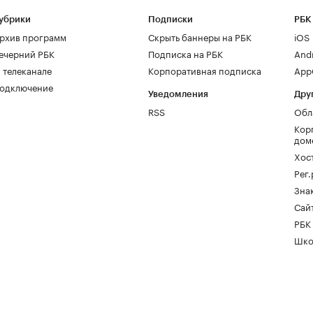
убрики
Подписки
РБК
рхив программ
Скрыть баннеры на РБК
iOS
ечерний РБК
Подписка на РБК
And
 телеканале
Корпоративная подписка
AppG
одключение
Уведомления
Дру
RSS
Обл
Кор
дом
Хос
Рег
Зна
Сайт
РБК
Шко