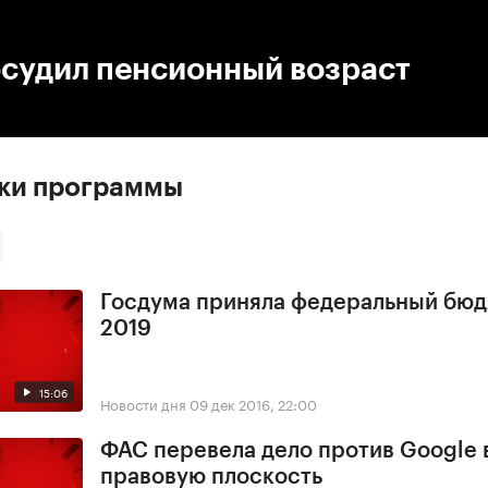
:00
/
00:00
бсудил пенсионный возраст
ски программы
Госдума приняла федеральный бюд
2019
15:06
Новости дня
09 дек 2016, 22:00
ФАС перевела дело против Google 
правовую плоскость