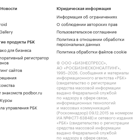
 Новости
Юридическая информация
Информация об ограничениях
roid
О соблюдении авторских прав
allery
Пользовательское соглашение
Политика в отношении обработки
гие продукты РБК
персональных данных
ако для бизнеса
Политика обработки файлов cookie
поративный регистратор
енов
© ООО «БИЗНЕСПРЕСС»,
АО «РОСБИЗНЕСКОНСАЛТИНГ»,
тинг сайтов
1995–2026
. Сообщения и материалы
.решения
информационного агентства «РБК»
(свидетельство о регистрации
комства
средства массовой информации
 знакомств podbor.ru
выдано Федеральной службой
по надзору в сфере связи,
 Курсы
информационных технологий
ла управления РБК
и массовых коммуникаций
(Роскомнадзор) 09.12.2015 за номером
ИА №ФС77-63848) и сетевого издания
«РБК» (свидетельство о регистрации
средства массовой информации
выдано Федеральной службой
по надзору в сфере связи,