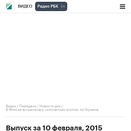
ВИДЕО
Видео
/
Передачи
/
Новости дня
/
В Минске встретилась «контактная группа» по Украине
Выпуск за 10 февраля, 2015