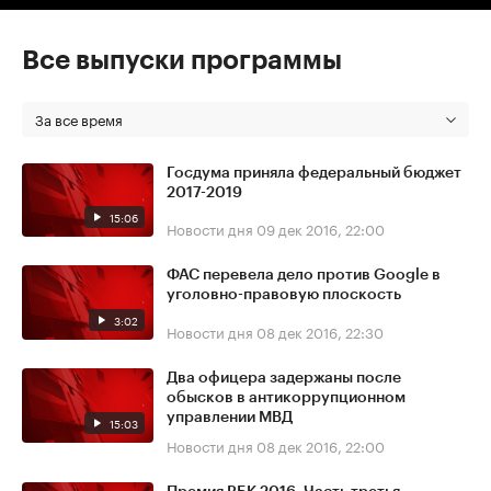
Все выпуски программы
За все время
Госдума приняла федеральный бюджет
2017-2019
15:06
Новости дня
09 дек 2016, 22:00
ФАС перевела дело против Google в
уголовно-правовую плоскость
3:02
Новости дня
08 дек 2016, 22:30
Два офицера задержаны после
обысков в антикоррупционном
управлении МВД
15:03
Новости дня
08 дек 2016, 22:00