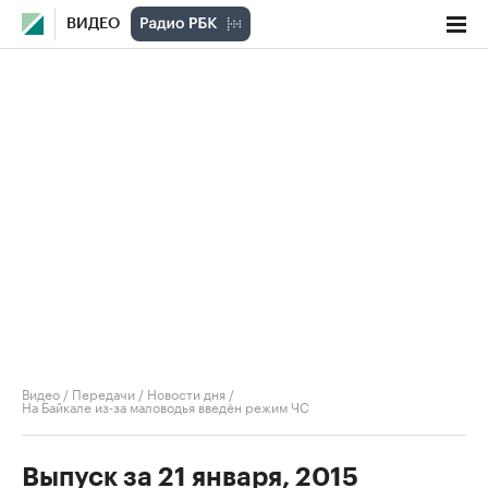
ВИДЕО
Видео
/
Передачи
/
Новости дня
/
На Байкале из-за маловодья введён режим ЧС
Выпуск за 21 января, 2015