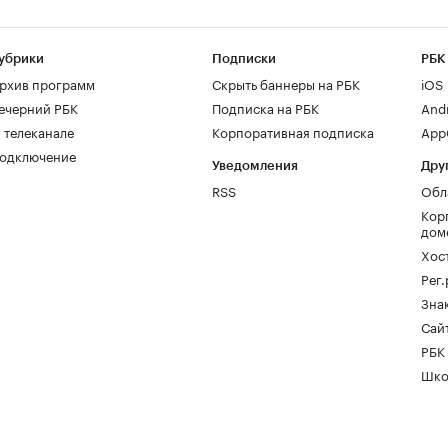
убрики
Подписки
РБК
рхив программ
Скрыть баннеры на РБК
iOS
ечерний РБК
Подписка на РБК
And
 телеканале
Корпоративная подписка
AppG
одключение
Уведомления
Дру
RSS
Обл
Кор
дом
Хос
Рег
Зна
Сайт
РБК
Шко