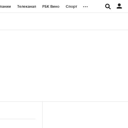
...
пании
Телеканал
РБК Вино
Спорт
ые проекты
Город
Стиль
Крипто
Спецпроекты СПб
логии и медиа
Финансы