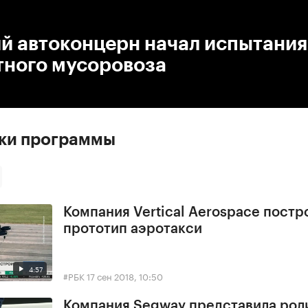
:00
/
00:00
й автоконцерн начал испытания
тного мусоровоза
ски программы
Компания Vertical Aerospace постр
прототип аэротакси
4:57
#РБК
17 сен 2018, 10:50
Компания Segway представила рол