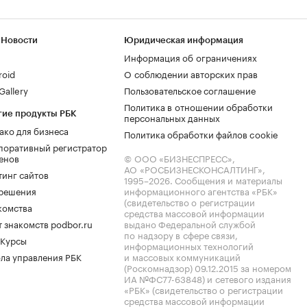
 Новости
Юридическая информация
Информация об ограничениях
roid
О соблюдении авторских прав
allery
Пользовательское соглашение
Политика в отношении обработки
гие продукты РБК
персональных данных
ако для бизнеса
Политика обработки файлов cookie
поративный регистратор
енов
© ООО «БИЗНЕСПРЕСС»,
АО «РОСБИЗНЕСКОНСАЛТИНГ»,
тинг сайтов
1995–2026
. Сообщения и материалы
.решения
информационного агентства «РБК»
(свидетельство о регистрации
комства
средства массовой информации
 знакомств podbor.ru
выдано Федеральной службой
по надзору в сфере связи,
 Курсы
информационных технологий
ла управления РБК
и массовых коммуникаций
(Роскомнадзор) 09.12.2015 за номером
ИА №ФС77-63848) и сетевого издания
«РБК» (свидетельство о регистрации
средства массовой информации