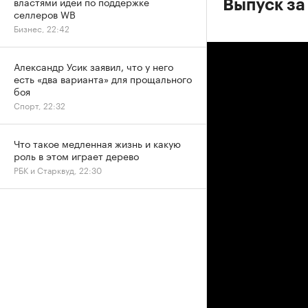
властями идей по поддержке
Выпуск за
селлеров WB
Бизнес, 22:42
Александр Усик заявил, что у него
есть «два варианта» для прощального
боя
Спорт, 22:32
Что такое медленная жизнь и какую
роль в этом играет дерево
РБК и Старквуд, 22:30