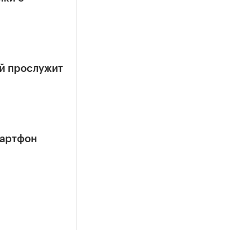
ый прослужит
мартфон