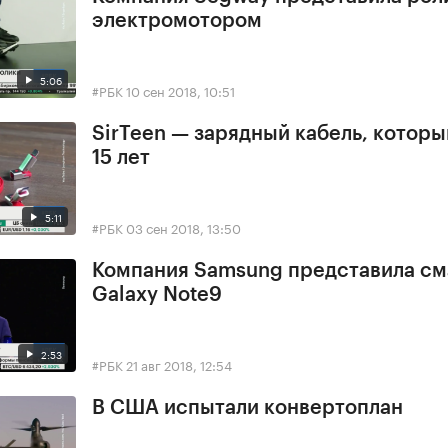
электромотором
5:06
#РБК
10 сен 2018, 10:51
SirTeen — зарядный кабель, котор
15 лет
5:11
#РБК
03 сен 2018, 13:50
Компания Samsung представила с
Galaxy Note9
2:53
#РБК
21 авг 2018, 12:54
В США испытали конвертоплан