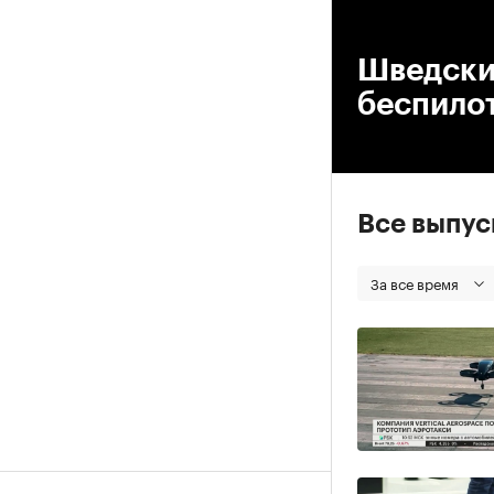
00
Шведски
беспило
Все выпу
За все время