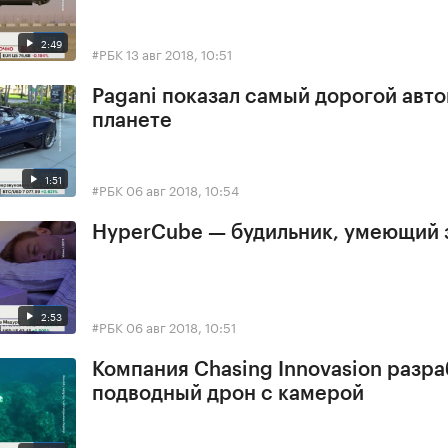
2:49
#РБК
13 авг 2018, 10:51
Pagani показал самый дорогой авт
планете
1:51
#РБК
06 авг 2018, 10:54
HyperCube — будильник, умеющий 
2:53
#РБК
06 авг 2018, 10:51
Компания Chasing Innovasion разра
подводный дрон с камерой