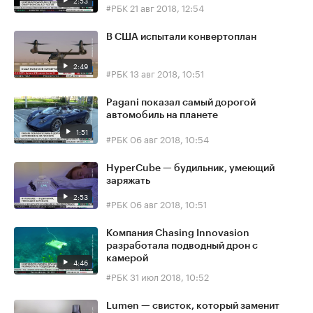
2:53
#РБК
21 авг 2018, 12:54
В США испытали конвертоплан
2:49
#РБК
13 авг 2018, 10:51
Pagani показал самый дорогой
автомобиль на планете
1:51
#РБК
06 авг 2018, 10:54
HyperCube — будильник, умеющий
заряжать
2:53
#РБК
06 авг 2018, 10:51
Компания Chasing Innovasion
разработала подводный дрон с
камерой
4:46
#РБК
31 июл 2018, 10:52
Lumen — свисток, который заменит