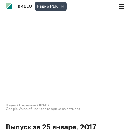
ВИДЕО
Видео
/
Передачи
/
#РБК
/
Google Voice обновился впервые за пять лет
Выпуск за 25 января, 2017