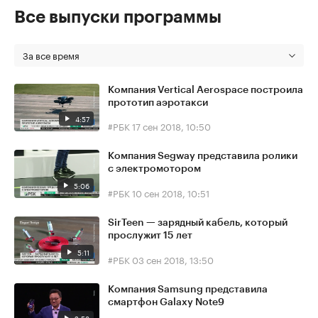
Все выпуски программы
За все время
Компания Vertical Aerospace построила
прототип аэротакси
4:57
#РБК
17 сен 2018, 10:50
Компания Segway представила ролики
с электромотором
5:06
#РБК
10 сен 2018, 10:51
SirTeen — зарядный кабель, который
прослужит 15 лет
5:11
#РБК
03 сен 2018, 13:50
Компания Samsung представила
смартфон Galaxy Note9