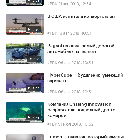
2:53
#РБК
21 авг 2018, 12:54
В США испытали конвертоплан
2:49
#РБК
13 авг 2018, 10:51
Pagani показал самый дорогой
автомобиль на планете
1:51
#РБК
06 авг 2018, 10:54
HyperCube — будильник, умеющий
заряжать
2:53
#РБК
06 авг 2018, 10:51
Компания Chasing Innovasion
разработала подводный дрон с
камерой
4:46
#РБК
31 июл 2018, 10:52
Lumen — свисток, который заменит