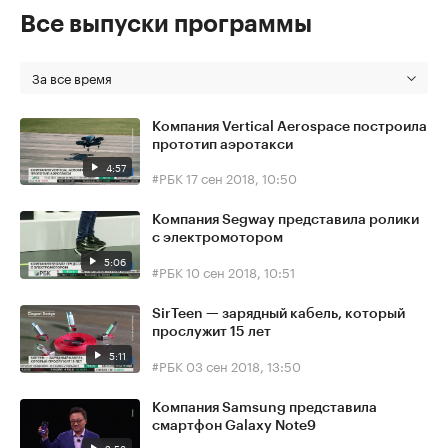
Все выпуски программы
За все время
Компания Vertical Aerospace построила
прототип аэротакси
4:57
#РБК
17 сен 2018, 10:50
Компания Segway представила ролики
с электромотором
5:06
#РБК
10 сен 2018, 10:51
SirTeen — зарядный кабель, который
прослужит 15 лет
5:11
#РБК
03 сен 2018, 13:50
Компания Samsung представила
смартфон Galaxy Note9