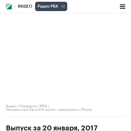
ВИДЕО
Видео
/
Передачи
/
#РБК
/
Неизвестный баг в iOS может «заморозить» iPhone
Выпуск за 20 января, 2017