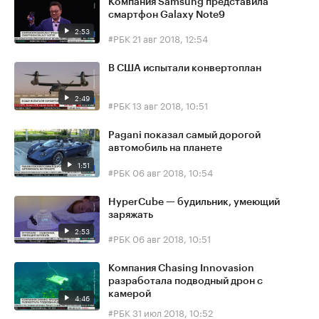
Компания Samsung представила
смартфон Galaxy Note9
2:53
#РБК
21 авг 2018, 12:54
В США испытали конвертоплан
2:49
#РБК
13 авг 2018, 10:51
Pagani показал самый дорогой
автомобиль на планете
1:51
#РБК
06 авг 2018, 10:54
HyperCube — будильник, умеющий
заряжать
2:53
#РБК
06 авг 2018, 10:51
Компания Chasing Innovasion
разработала подводный дрон с
камерой
4:46
#РБК
31 июл 2018, 10:52