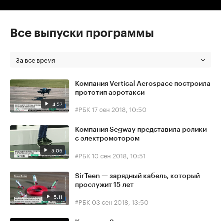
Все выпуски программы
За все время
Компания Vertical Aerospace построила
прототип аэротакси
4:57
#РБК
17 сен 2018, 10:50
Компания Segway представила ролики
с электромотором
5:06
#РБК
10 сен 2018, 10:51
SirTeen — зарядный кабель, который
прослужит 15 лет
5:11
#РБК
03 сен 2018, 13:50