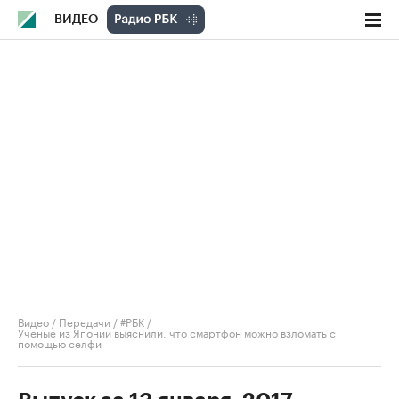
ВИДЕО
Видео
/
Передачи
/
#РБК
/
Ученые из Японии выяснили, что смартфон можно взломать с
помощью селфи