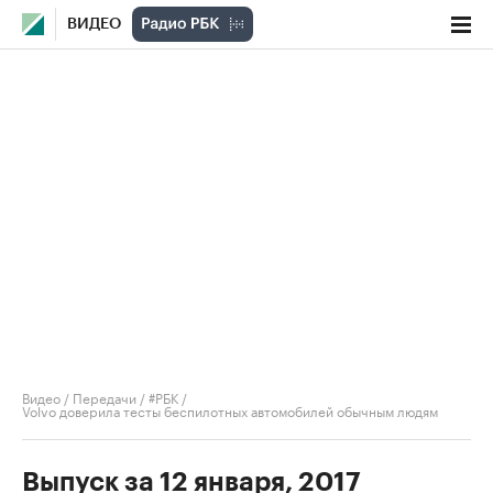
ВИДЕО
Видео
/
Передачи
/
#РБК
/
Volvo доверила тесты беспилотных автомобилей обычным людям
Выпуск за 12 января, 2017