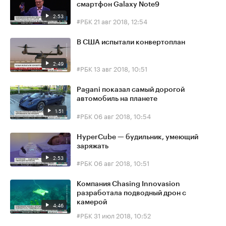
смартфон Galaxy Note9
2:53
#РБК
21 авг 2018, 12:54
В США испытали конвертоплан
2:49
#РБК
13 авг 2018, 10:51
Pagani показал самый дорогой
автомобиль на планете
1:51
#РБК
06 авг 2018, 10:54
HyperCube — будильник, умеющий
заряжать
2:53
#РБК
06 авг 2018, 10:51
Компания Chasing Innovasion
разработала подводный дрон с
камерой
4:46
#РБК
31 июл 2018, 10:52