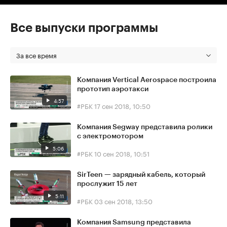
Все выпуски программы
За все время
Компания Vertical Aerospace построила
прототип аэротакси
4:57
#РБК
17 сен 2018, 10:50
Компания Segway представила ролики
с электромотором
5:06
#РБК
10 сен 2018, 10:51
SirTeen — зарядный кабель, который
прослужит 15 лет
5:11
#РБК
03 сен 2018, 13:50
Компания Samsung представила