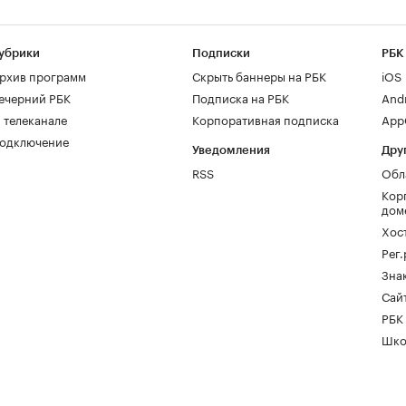
убрики
Подписки
РБК
рхив программ
Скрыть баннеры на РБК
iOS
ечерний РБК
Подписка на РБК
And
 телеканале
Корпоративная подписка
AppG
одключение
Уведомления
Дру
RSS
Обл
Кор
дом
Хос
Рег
Зна
Сайт
РБК
Шко