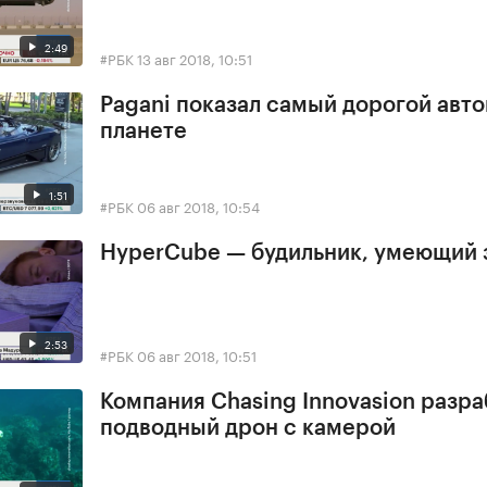
2:49
#РБК
13 авг 2018, 10:51
Pagani показал самый дорогой авт
планете
1:51
#РБК
06 авг 2018, 10:54
HyperCube — будильник, умеющий 
2:53
#РБК
06 авг 2018, 10:51
Компания Chasing Innovasion разра
подводный дрон с камерой