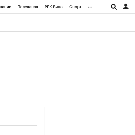
...
пании
Телеканал
РБК Вино
Спорт
ые проекты
Город
Стиль
Крипто
Спецпроекты СПб
логии и медиа
Финансы