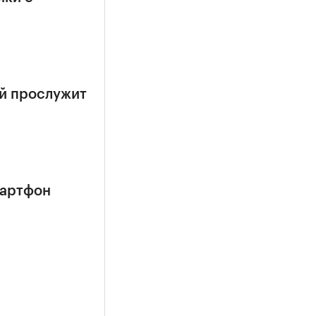
ый прослужит
мартфон