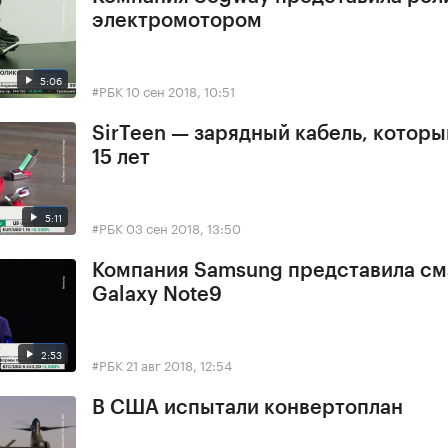
электромотором
5:06
#РБК
10 сен 2018, 10:51
SirTeen — зарядный кабель, котор
15 лет
5:11
#РБК
03 сен 2018, 13:50
Компания Samsung представила с
Galaxy Note9
2:53
#РБК
21 авг 2018, 12:54
В США испытали конвертоплан