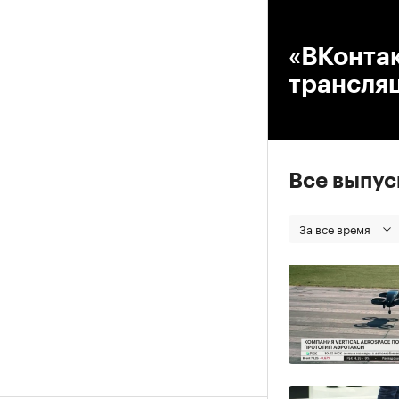
00
«ВКонтак
трансляц
Все выпу
За все время