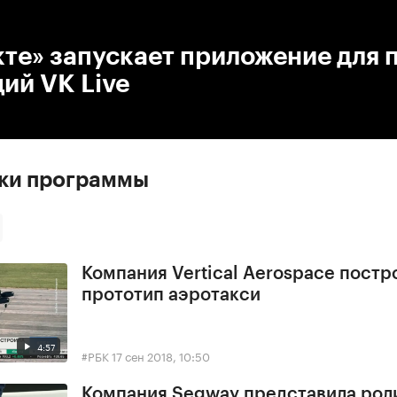
:00
/
00:00
те» запускает приложение для
ий VK Live
ски программы
Компания Vertical Aerospace постр
прототип аэротакси
4:57
#РБК
17 сен 2018, 10:50
Компания Segway представила рол