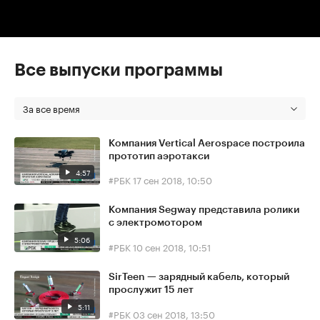
Все выпуски программы
За все время
Компания Vertical Aerospace построила
прототип аэротакси
4:57
#РБК
17 сен 2018, 10:50
Компания Segway представила ролики
с электромотором
5:06
#РБК
10 сен 2018, 10:51
SirTeen — зарядный кабель, который
прослужит 15 лет
5:11
#РБК
03 сен 2018, 13:50