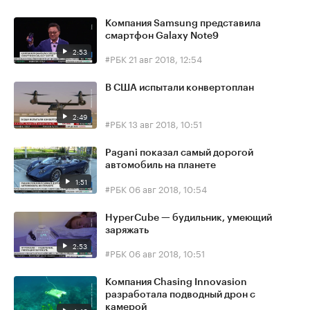
Компания Samsung представила
смартфон Galaxy Note9
2:53
#РБК
21 авг 2018, 12:54
В США испытали конвертоплан
2:49
#РБК
13 авг 2018, 10:51
Pagani показал самый дорогой
автомобиль на планете
1:51
#РБК
06 авг 2018, 10:54
HyperCube — будильник, умеющий
заряжать
2:53
#РБК
06 авг 2018, 10:51
Компания Chasing Innovasion
разработала подводный дрон с
камерой