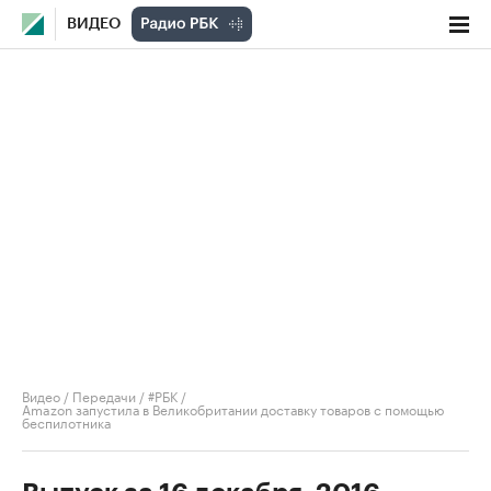
ВИДЕО
Видео
/
Передачи
/
#РБК
/
Amazon запустила в Великобритании доставку товаров с помощью
беспилотника