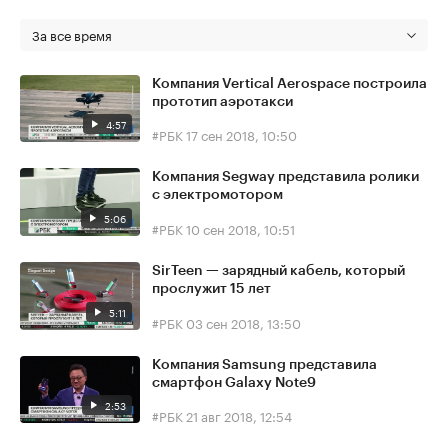
За все время
Компания Vertical Aerospace построила
прототип аэротакси
4:57
#РБК
17 сен 2018, 10:50
Компания Segway представила ролики
с электромотором
5:06
#РБК
10 сен 2018, 10:51
SirTeen — зарядный кабель, который
прослужит 15 лет
5:11
#РБК
03 сен 2018, 13:50
Компания Samsung представила
смартфон Galaxy Note9
2:53
#РБК
21 авг 2018, 12:54