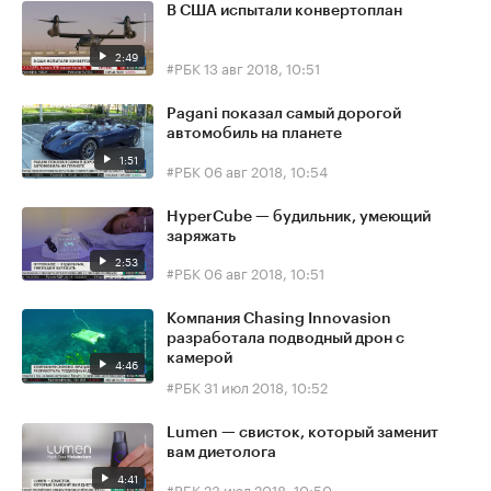
В США испытали конвертоплан
2:49
#РБК
13 авг 2018, 10:51
Pagani показал самый дорогой
автомобиль на планете
1:51
#РБК
06 авг 2018, 10:54
HyperCube — будильник, умеющий
заряжать
2:53
#РБК
06 авг 2018, 10:51
Компания Chasing Innovasion
разработала подводный дрон с
камерой
4:46
#РБК
31 июл 2018, 10:52
Lumen — свисток, который заменит
вам диетолога
4:41
#РБК
23 июл 2018, 10:50