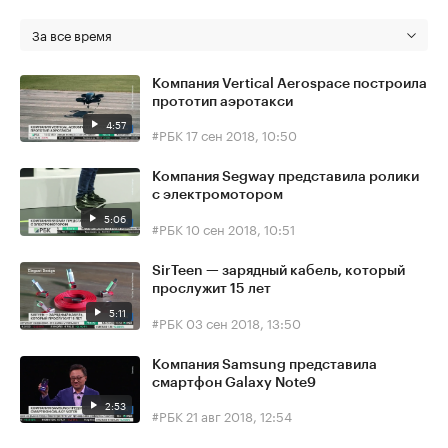
За все время
Компания Vertical Aerospace построила
прототип аэротакси
4:57
#РБК
17 сен 2018, 10:50
Компания Segway представила ролики
с электромотором
5:06
#РБК
10 сен 2018, 10:51
SirTeen — зарядный кабель, который
прослужит 15 лет
5:11
#РБК
03 сен 2018, 13:50
Компания Samsung представила
смартфон Galaxy Note9
2:53
#РБК
21 авг 2018, 12:54