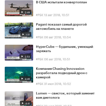
В США испытали конвертоплан
2:49
#РБК
13 авг 2018, 10:51
Pagani показал самый дорогой
автомобиль на планете
1:51
#РБК
06 авг 2018, 10:54
HyperCube — будильник, умеющий
заряжать
2:53
#РБК
06 авг 2018, 10:51
Компания Chasing Innovasion
разработала подводный дрон с
камерой
4:46
#РБК
31 июл 2018, 10:52
Lumen — свисток, который заменит
вам диетолога
4:41
#РБК
23 июл 2018, 10:50