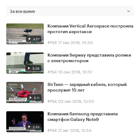
За все время
Компания Vertical Aerospace построила
прототип аэротакси
4:57
#РБК
17 сен 2018, 10:50
Компания Segway представила ролики
с электромотором
5:06
#РБК
10 сен 2018, 10:51
SirTeen — зарядный кабель, который
прослужит 15 лет
5:11
#РБК
03 сен 2018, 13:50
Компания Samsung представила
смартфон Galaxy Note9
2:53
#РБК
21 авг 2018, 12:54