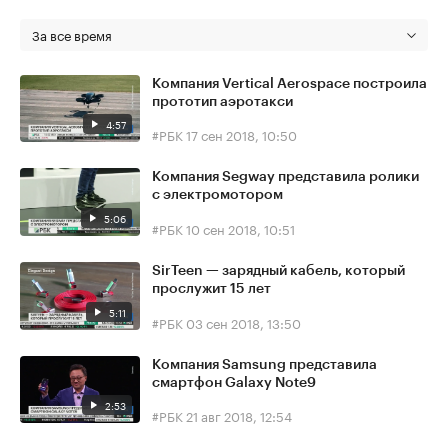
За все время
Компания Vertical Aerospace построила
прототип аэротакси
4:57
#РБК
17 сен 2018, 10:50
Компания Segway представила ролики
с электромотором
5:06
#РБК
10 сен 2018, 10:51
SirTeen — зарядный кабель, который
прослужит 15 лет
5:11
#РБК
03 сен 2018, 13:50
Компания Samsung представила
смартфон Galaxy Note9
2:53
#РБК
21 авг 2018, 12:54