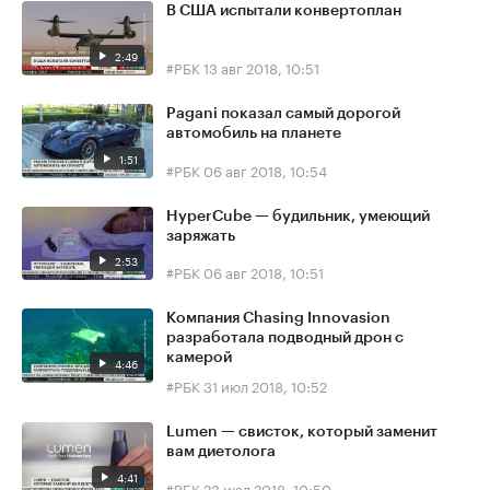
В США испытали конвертоплан
2:49
#РБК
13 авг 2018, 10:51
Pagani показал самый дорогой
автомобиль на планете
1:51
#РБК
06 авг 2018, 10:54
HyperCube — будильник, умеющий
заряжать
2:53
#РБК
06 авг 2018, 10:51
Компания Chasing Innovasion
разработала подводный дрон с
камерой
4:46
#РБК
31 июл 2018, 10:52
Lumen — свисток, который заменит
вам диетолога
4:41
#РБК
23 июл 2018, 10:50