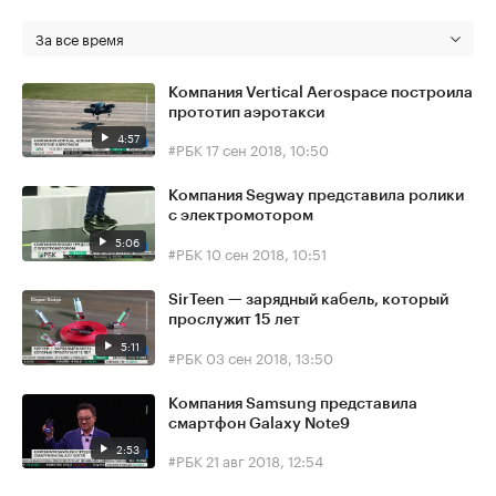
За все время
Компания Vertical Aerospace построила
прототип аэротакси
4:57
#РБК
17 сен 2018, 10:50
Компания Segway представила ролики
с электромотором
5:06
#РБК
10 сен 2018, 10:51
SirTeen — зарядный кабель, который
прослужит 15 лет
5:11
#РБК
03 сен 2018, 13:50
Компания Samsung представила
смартфон Galaxy Note9
2:53
#РБК
21 авг 2018, 12:54