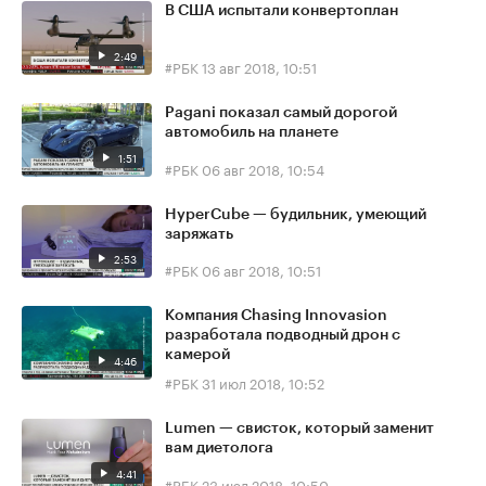
В США испытали конвертоплан
2:49
#РБК
13 авг 2018, 10:51
Pagani показал самый дорогой
автомобиль на планете
1:51
#РБК
06 авг 2018, 10:54
HyperCube — будильник, умеющий
заряжать
2:53
#РБК
06 авг 2018, 10:51
Компания Chasing Innovasion
разработала подводный дрон с
камерой
4:46
#РБК
31 июл 2018, 10:52
Lumen — свисток, который заменит
вам диетолога
4:41
#РБК
23 июл 2018, 10:50