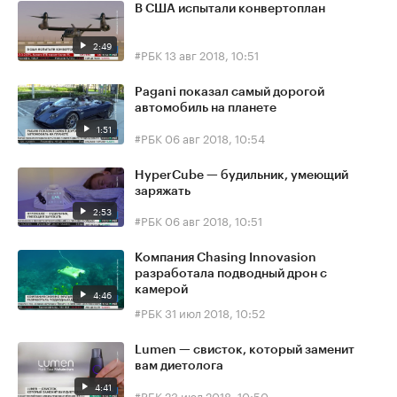
В США испытали конвертоплан
2:49
#РБК
13 авг 2018, 10:51
Pagani показал самый дорогой
автомобиль на планете
1:51
#РБК
06 авг 2018, 10:54
HyperCube — будильник, умеющий
заряжать
2:53
#РБК
06 авг 2018, 10:51
Компания Chasing Innovasion
разработала подводный дрон с
камерой
4:46
#РБК
31 июл 2018, 10:52
Lumen — свисток, который заменит
вам диетолога
4:41
#РБК
23 июл 2018, 10:50