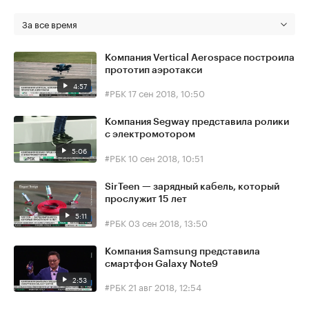
За все время
Компания Vertical Aerospace построила
прототип аэротакси
4:57
#РБК
17 сен 2018, 10:50
Компания Segway представила ролики
с электромотором
5:06
#РБК
10 сен 2018, 10:51
SirTeen — зарядный кабель, который
прослужит 15 лет
5:11
#РБК
03 сен 2018, 13:50
Компания Samsung представила
смартфон Galaxy Note9
2:53
#РБК
21 авг 2018, 12:54