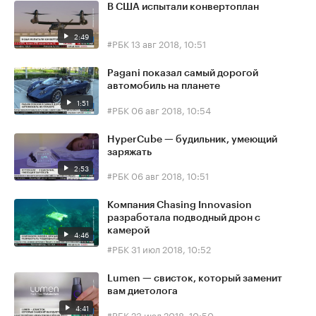
В США испытали конвертоплан
2:49
#РБК
13 авг 2018, 10:51
Pagani показал самый дорогой
автомобиль на планете
1:51
#РБК
06 авг 2018, 10:54
HyperCube — будильник, умеющий
заряжать
2:53
#РБК
06 авг 2018, 10:51
Компания Chasing Innovasion
разработала подводный дрон с
камерой
4:46
#РБК
31 июл 2018, 10:52
Lumen — свисток, который заменит
вам диетолога
4:41
#РБК
23 июл 2018, 10:50