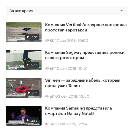
За все время
Компания Vertical Aerospace построила
прототип аэротакси
4:57
#РБК
17 сен 2018, 10:50
Компания Segway представила ролики
с электромотором
5:06
#РБК
10 сен 2018, 10:51
SirTeen — зарядный кабель, который
прослужит 15 лет
5:11
#РБК
03 сен 2018, 13:50
Компания Samsung представила
смартфон Galaxy Note9
2:53
#РБК
21 авг 2018, 12:54