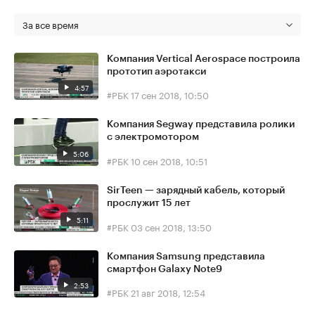
За все время
Компания Vertical Aerospace построила
прототип аэротакси
4:57
#РБК
17 сен 2018, 10:50
Компания Segway представила ролики
с электромотором
5:06
#РБК
10 сен 2018, 10:51
SirTeen — зарядный кабель, который
прослужит 15 лет
5:11
#РБК
03 сен 2018, 13:50
Компания Samsung представила
смартфон Galaxy Note9
2:53
#РБК
21 авг 2018, 12:54