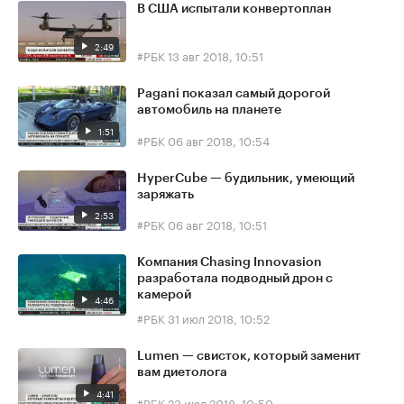
В США испытали конвертоплан
2:49
#РБК
13 авг 2018, 10:51
Pagani показал самый дорогой
автомобиль на планете
1:51
#РБК
06 авг 2018, 10:54
HyperCube — будильник, умеющий
заряжать
2:53
#РБК
06 авг 2018, 10:51
Компания Chasing Innovasion
разработала подводный дрон с
камерой
4:46
#РБК
31 июл 2018, 10:52
Lumen — свисток, который заменит
вам диетолога
4:41
#РБК
23 июл 2018, 10:50