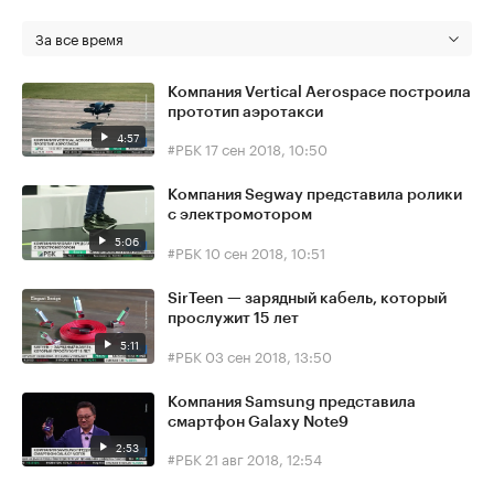
За все время
Компания Vertical Aerospace построила
прототип аэротакси
4:57
#РБК
17 сен 2018, 10:50
Компания Segway представила ролики
с электромотором
5:06
#РБК
10 сен 2018, 10:51
SirTeen — зарядный кабель, который
прослужит 15 лет
5:11
#РБК
03 сен 2018, 13:50
Компания Samsung представила
смартфон Galaxy Note9
2:53
#РБК
21 авг 2018, 12:54