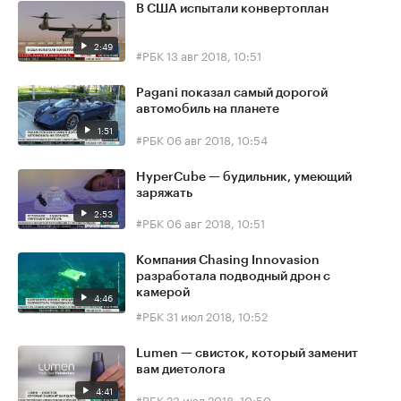
В США испытали конвертоплан
2:49
#РБК
13 авг 2018, 10:51
Pagani показал самый дорогой
автомобиль на планете
1:51
#РБК
06 авг 2018, 10:54
HyperCube — будильник, умеющий
заряжать
2:53
#РБК
06 авг 2018, 10:51
Компания Chasing Innovasion
разработала подводный дрон с
камерой
4:46
#РБК
31 июл 2018, 10:52
Lumen — свисток, который заменит
вам диетолога
4:41
#РБК
23 июл 2018, 10:50