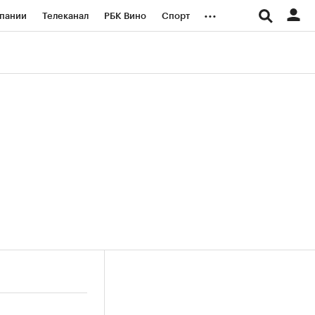
...
пании
Телеканал
РБК Вино
Спорт
ые проекты
Город
Стиль
Крипто
Спецпроекты СПб
логии и медиа
Финансы