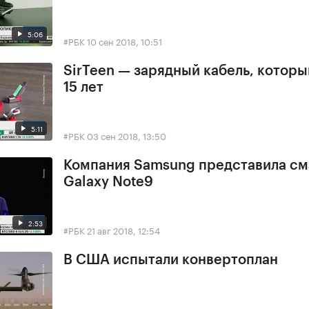
5:06
#РБК
10 сен 2018, 10:51
SirTeen — зарядный кабель, котор
15 лет
5:11
#РБК
03 сен 2018, 13:50
Компания Samsung представила с
Galaxy Note9
2:53
#РБК
21 авг 2018, 12:54
В США испытали конвертоплан