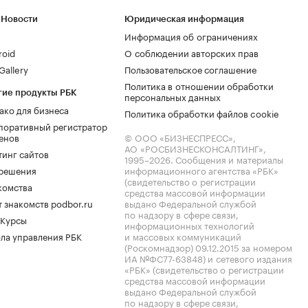
 Новости
Юридическая информация
Информация об ограничениях
roid
О соблюдении авторских прав
allery
Пользовательское соглашение
Политика в отношении обработки
гие продукты РБК
персональных данных
ако для бизнеса
Политика обработки файлов cookie
поративный регистратор
енов
© ООО «БИЗНЕСПРЕСС»,
АО «РОСБИЗНЕСКОНСАЛТИНГ»,
тинг сайтов
1995–2026
. Сообщения и материалы
.решения
информационного агентства «РБК»
(свидетельство о регистрации
комства
средства массовой информации
 знакомств podbor.ru
выдано Федеральной службой
по надзору в сфере связи,
 Курсы
информационных технологий
ла управления РБК
и массовых коммуникаций
(Роскомнадзор) 09.12.2015 за номером
ИА №ФС77-63848) и сетевого издания
«РБК» (свидетельство о регистрации
средства массовой информации
выдано Федеральной службой
по надзору в сфере связи,