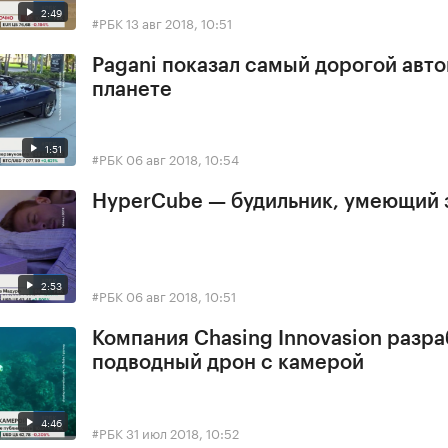
2:49
#РБК
13 авг 2018, 10:51
Pagani показал самый дорогой авт
планете
1:51
#РБК
06 авг 2018, 10:54
HyperCube — будильник, умеющий 
2:53
#РБК
06 авг 2018, 10:51
Компания Chasing Innovasion разра
подводный дрон с камерой
4:46
#РБК
31 июл 2018, 10:52