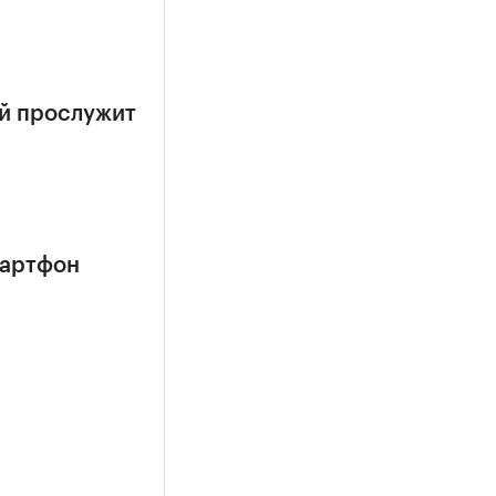
ый прослужит
мартфон