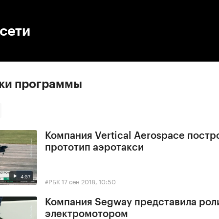
:00
/
00:00
сети
ски программы
Компания Vertical Aerospace постр
прототип аэротакси
4:57
#РБК
17 сен 2018, 10:50
Компания Segway представила рол
электромотором