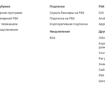
убрики
Подписки
РБК
рхив программ
Скрыть баннеры на РБК
iOS
ечерний РБК
Подписка на РБК
And
 телеканале
Корпоративная подписка
AppG
одключение
Уведомления
Дру
RSS
Обл
Кор
дом
Хос
Рег
Зна
Сайт
РБК
Шко