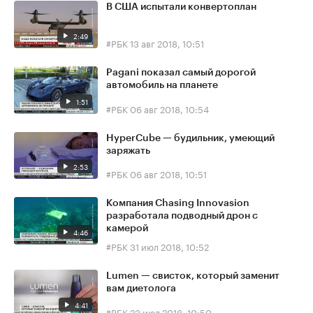
В США испытали конвертоплан
2:49
#РБК
13 авг 2018, 10:51
Pagani показал самый дорогой
автомобиль на планете
1:51
#РБК
06 авг 2018, 10:54
HyperCube — будильник, умеющий
заряжать
2:53
#РБК
06 авг 2018, 10:51
Компания Chasing Innovasion
разработала подводный дрон с
камерой
4:46
#РБК
31 июл 2018, 10:52
Lumen — свисток, который заменит
вам диетолога
4:41
#РБК
23 июл 2018, 10:50