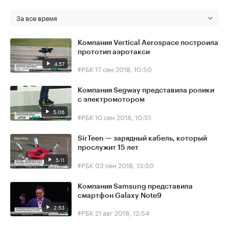
За все время
Компания Vertical Aerospace построила
прототип аэротакси
4:57
#РБК
17 сен 2018, 10:50
Компания Segway представила ролики
с электромотором
5:06
#РБК
10 сен 2018, 10:51
SirTeen — зарядный кабель, который
прослужит 15 лет
5:11
#РБК
03 сен 2018, 13:50
Компания Samsung представила
смартфон Galaxy Note9
2:53
#РБК
21 авг 2018, 12:54