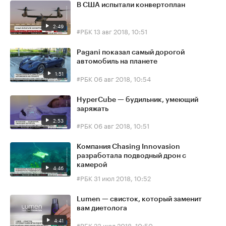
В США испытали конвертоплан
2:49
#РБК
13 авг 2018, 10:51
Pagani показал самый дорогой
автомобиль на планете
1:51
#РБК
06 авг 2018, 10:54
HyperCube — будильник, умеющий
заряжать
2:53
#РБК
06 авг 2018, 10:51
Компания Chasing Innovasion
разработала подводный дрон с
камерой
4:46
#РБК
31 июл 2018, 10:52
Lumen — свисток, который заменит
вам диетолога
4:41
#РБК
23 июл 2018, 10:50