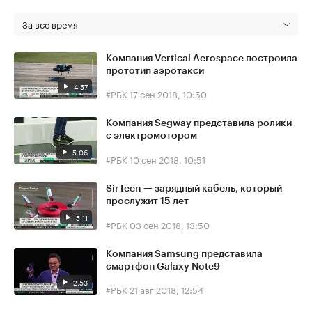
За все время
Компания Vertical Aerospace построила
прототип аэротакси
4:57
#РБК
17 сен 2018, 10:50
Компания Segway представила ролики
с электромотором
5:06
#РБК
10 сен 2018, 10:51
SirTeen — зарядный кабель, который
прослужит 15 лет
5:11
#РБК
03 сен 2018, 13:50
Компания Samsung представила
смартфон Galaxy Note9
2:53
#РБК
21 авг 2018, 12:54