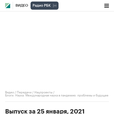
ВИДЕО
Видео
/
Передачи
/
Нацпроекты
/
Блоги. Наука. Международная наука в пандемию: проблемы и будущее
Выпуск за 25 января, 2021