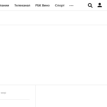
...
пании
Телеканал
РБК Вино
Спорт
ые проекты
Город
Стиль
Крипто
Спецпроекты СПб
логии и медиа
Финансы
й мир