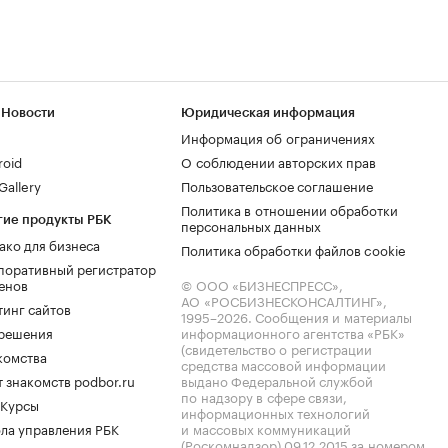
 Новости
Юридическая информация
Информация об ограничениях
roid
О соблюдении авторских прав
allery
Пользовательское соглашение
Политика в отношении обработки
гие продукты РБК
персональных данных
ако для бизнеса
Политика обработки файлов cookie
поративный регистратор
енов
© ООО «БИЗНЕСПРЕСС»,
АО «РОСБИЗНЕСКОНСАЛТИНГ»,
тинг сайтов
1995–2026
. Сообщения и материалы
.решения
информационного агентства «РБК»
(свидетельство о регистрации
комства
средства массовой информации
 знакомств podbor.ru
выдано Федеральной службой
по надзору в сфере связи,
 Курсы
информационных технологий
ла управления РБК
и массовых коммуникаций
(Роскомнадзор) 09.12.2015 за номером