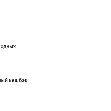
родных
ный кешбэк