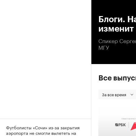
00
Блоги. Н
изменит
Спикер Серге
МГУ
Все выпу
За все время
Футболисты «Сочи» из-за закрытия
аэропорта не смогли вылететь на