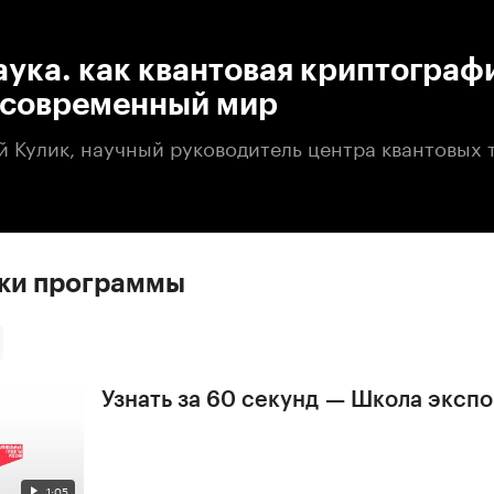
:00
/
00:00
аука. как квантовая криптограф
 современный мир
й Кулик, научный руководитель центра квантовых 
ски программы
Узнать за 60 секунд — Школа эксп
1:05