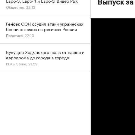
Евро-3, Евро-4 и Евро-5. Видео РБК
Выпуск за
Общество, 22:12
Генсек ООН осудил атаки украинских
беспилотников на регионы России
Политика, 22:10
Будущее Ходынского поля: от пашни и
аэродрома до города в городе
РБК и Stone, 21:59