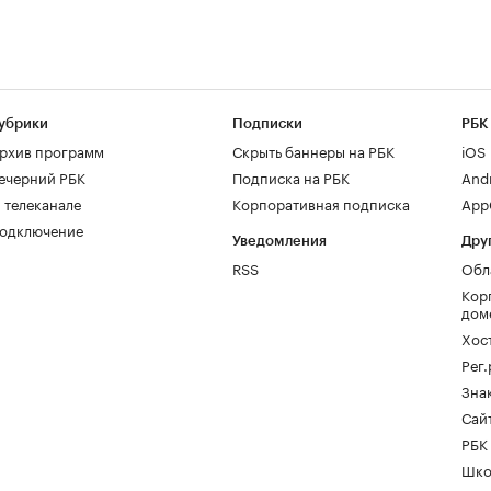
убрики
Подписки
РБК
рхив программ
Скрыть баннеры на РБК
iOS
ечерний РБК
Подписка на РБК
And
 телеканале
Корпоративная подписка
AppG
одключение
Уведомления
Дру
RSS
Обл
Кор
дом
Хос
Рег
Зна
Сайт
РБК
Шко