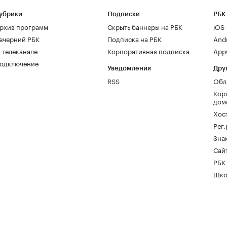
убрики
Подписки
РБК
рхив программ
Скрыть баннеры на РБК
iOS
ечерний РБК
Подписка на РБК
And
 телеканале
Корпоративная подписка
AppG
одключение
Уведомления
Дру
RSS
Обл
Кор
дом
Хос
Рег
Зна
Сайт
РБК
Шко