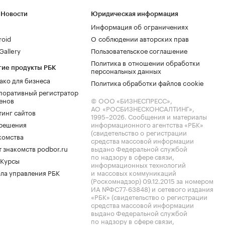
 Новости
Юридическая информация
Информация об ограничениях
roid
О соблюдении авторских прав
allery
Пользовательское соглашение
Политика в отношении обработки
гие продукты РБК
персональных данных
ако для бизнеса
Политика обработки файлов cookie
поративный регистратор
енов
© ООО «БИЗНЕСПРЕСС»,
АО «РОСБИЗНЕСКОНСАЛТИНГ»,
тинг сайтов
1995–2026
. Сообщения и материалы
.решения
информационного агентства «РБК»
(свидетельство о регистрации
комства
средства массовой информации
 знакомств podbor.ru
выдано Федеральной службой
по надзору в сфере связи,
 Курсы
информационных технологий
ла управления РБК
и массовых коммуникаций
(Роскомнадзор) 09.12.2015 за номером
ИА №ФС77-63848) и сетевого издания
«РБК» (свидетельство о регистрации
средства массовой информации
выдано Федеральной службой
по надзору в сфере связи,