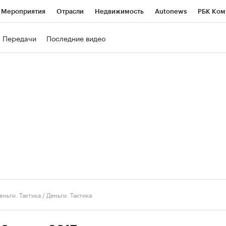
Мероприятия
Отрасли
Недвижимость
Autonews
РБК Ком
ние
РБК Курсы
РБК Life
Тренды
Визионеры
Национальн
Передачи
Последние видео
б
Исследования
Кредитные рейтинги
Франшизы
Газета
роверка контрагентов
Политика
Экономика
Бизнес
Техно
еньги. Тактика
/
Деньги. Тактика