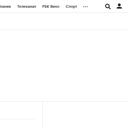
...
пании
Телеканал
РБК Вино
Спорт
ые проекты
Город
Стиль
Крипто
Спецпроекты СПб
логии и медиа
Финансы