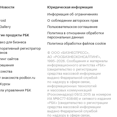
 Новости
Юридическая информация
Информация об ограничениях
roid
О соблюдении авторских прав
allery
Пользовательское соглашение
Политика в отношении обработки
гие продукты РБК
персональных данных
ако для бизнеса
Политика обработки файлов cookie
поративный регистратор
енов
© ООО «БИЗНЕСПРЕСС»,
АО «РОСБИЗНЕСКОНСАЛТИНГ»,
тинг сайтов
1995–2026
. Сообщения и материалы
.решения
информационного агентства «РБК»
(свидетельство о регистрации
комства
средства массовой информации
 знакомств podbor.ru
выдано Федеральной службой
по надзору в сфере связи,
 Курсы
информационных технологий
ла управления РБК
и массовых коммуникаций
(Роскомнадзор) 09.12.2015 за номером
ИА №ФС77-63848) и сетевого издания
«РБК» (свидетельство о регистрации
средства массовой информации
выдано Федеральной службой
по надзору в сфере связи,