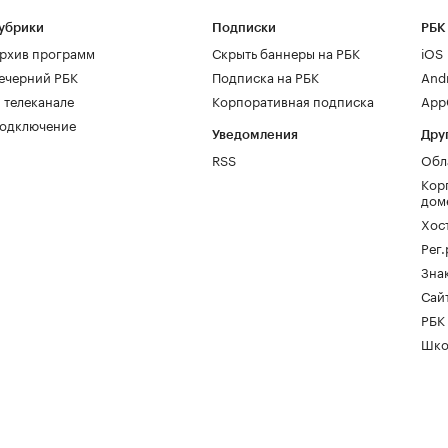
убрики
Подписки
РБК
рхив программ
Скрыть баннеры на РБК
iOS
ечерний РБК
Подписка на РБК
And
 телеканале
Корпоративная подписка
AppG
одключение
Уведомления
Дру
RSS
Обл
Кор
дом
Хос
Рег
Зна
Сайт
РБК
Шко