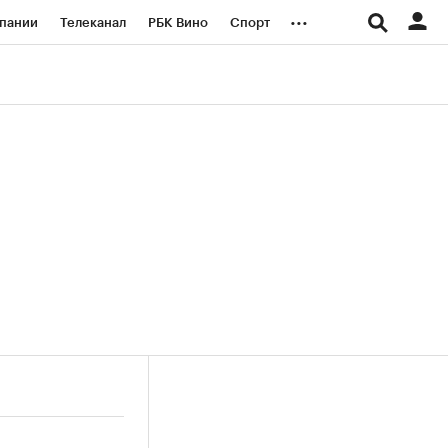
...
пании
Телеканал
РБК Вино
Спорт
ые проекты
Город
Стиль
Крипто
Спецпроекты СПб
логии и медиа
Финансы