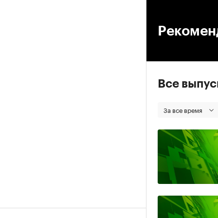
00
Рекомен
Все выпу
За все время