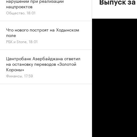
нарушений при реализации
Выпуск за
нацпроектов
Общество, 18:01
Что нового построят на Ходынском
поле
РБК и Stone, 18:01
Центробанк Азербайджана ответил
на остановку переводов «Золотой
Короны»
Финансы, 17:59