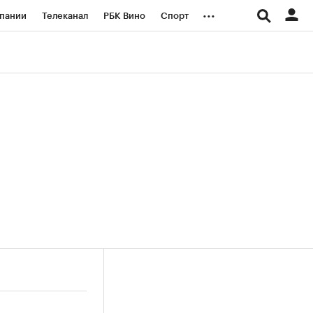
...
пании
Телеканал
РБК Вино
Спорт
ые проекты
Город
Стиль
Крипто
Спецпроекты СПб
логии и медиа
Финансы