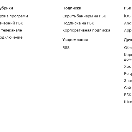
убрики
Подписки
РБК
рхив программ
Скрыть баннеры на РБК
iOS
ечерний РБК
Подписка на РБК
And
 телеканале
Корпоративная подписка
AppG
одключение
Уведомления
Дру
RSS
Обл
Кор
дом
Хос
Рег
Зна
Сайт
РБК
Шко