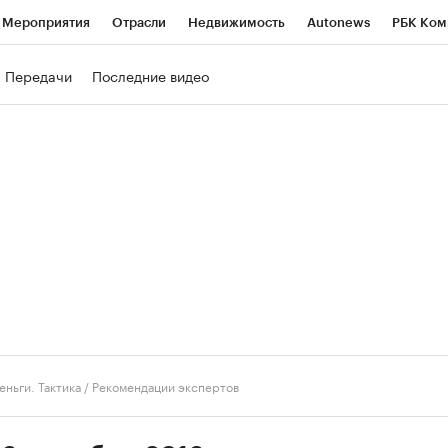
Мероприятия
Отрасли
Недвижимость
Autonews
РБК Ком
ние
РБК Курсы
РБК Life
Тренды
Визионеры
Национальн
Передачи
Последние видео
б
Исследования
Кредитные рейтинги
Франшизы
Газета
роверка контрагентов
Политика
Экономика
Бизнес
Техно
еньги. Тактика
/
Рекомендации экспертов