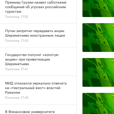
Премьер Грузии назвал саботажем
сообщения об угрозах российским
туристам
Политика, 17:55
Путин запретил передавать акции
Шереметьево иностранным лицам
Политика, 17:43
Государство получит «золотую
акцию» при приватизации
Шереметьево
Политика, 17:41
МИД отказался зеркально отвечать
на «театральный жест» властей
Румынии
Политика, 17:40
В Финансовом университете