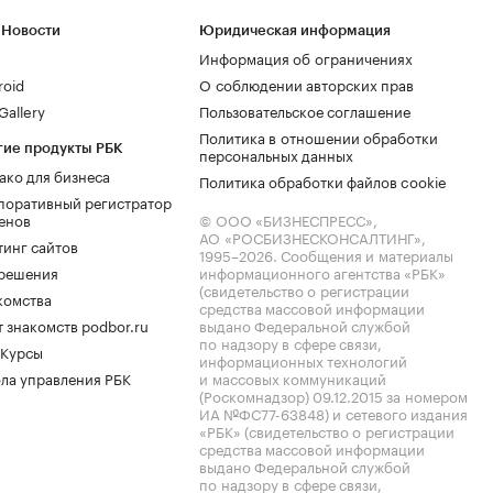
 Новости
Юридическая информация
Информация об ограничениях
roid
О соблюдении авторских прав
allery
Пользовательское соглашение
Политика в отношении обработки
гие продукты РБК
персональных данных
ако для бизнеса
Политика обработки файлов cookie
поративный регистратор
енов
© ООО «БИЗНЕСПРЕСС»,
АО «РОСБИЗНЕСКОНСАЛТИНГ»,
тинг сайтов
1995–2026
. Сообщения и материалы
.решения
информационного агентства «РБК»
(свидетельство о регистрации
комства
средства массовой информации
 знакомств podbor.ru
выдано Федеральной службой
по надзору в сфере связи,
 Курсы
информационных технологий
ла управления РБК
и массовых коммуникаций
(Роскомнадзор) 09.12.2015 за номером
ИА №ФС77-63848) и сетевого издания
«РБК» (свидетельство о регистрации
средства массовой информации
выдано Федеральной службой
по надзору в сфере связи,