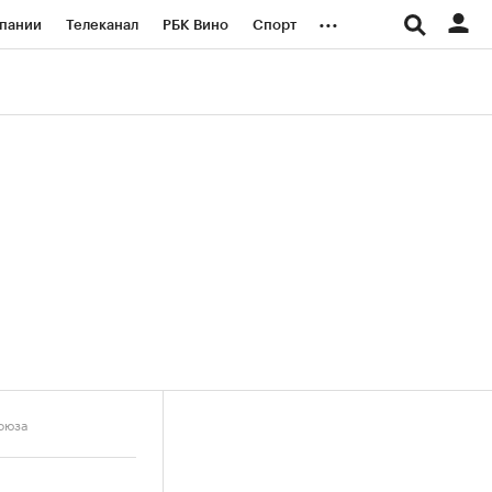
...
пании
Телеканал
РБК Вино
Спорт
ые проекты
Город
Стиль
Крипто
Спецпроекты СПб
логии и медиа
Финансы
оюза