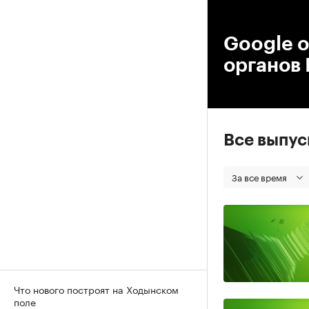
00
Google 
органов
Все выпу
За все время
Что нового построят на Ходынском
поле