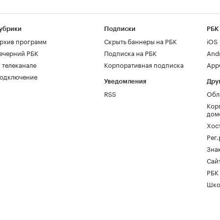
убрики
Подписки
РБК
рхив программ
Скрыть баннеры на РБК
iOS
ечерний РБК
Подписка на РБК
And
 телеканале
Корпоративная подписка
AppG
одключение
Уведомления
Дру
RSS
Обл
Кор
дом
Хос
Рег
Зна
Сайт
РБК
Шко