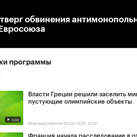
:00
/
00:00
отверг обвинения антимонополь
 Евросоюза
ски программы
Власти Греции решили заселить ми
пустующие олимпийские объекты
5:00
Мировые новости
02 окт 2015, 13:22
Франция начала расследование в 