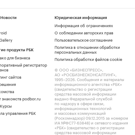
 Новости
Юридическая информация
Информация об ограничениях
roid
О соблюдении авторских прав
allery
Пользовательское соглашение
Политика в отношении обработки
гие продукты РБК
персональных данных
ако для бизнеса
Политика обработки файлов cookie
поративный регистратор
енов
© ООО «БИЗНЕСПРЕСС»,
АО «РОСБИЗНЕСКОНСАЛТИНГ»,
тинг сайтов
1995–2026
. Сообщения и материалы
.решения
информационного агентства «РБК»
(свидетельство о регистрации
комства
средства массовой информации
 знакомств podbor.ru
выдано Федеральной службой
по надзору в сфере связи,
 Курсы
информационных технологий
ла управления РБК
и массовых коммуникаций
(Роскомнадзор) 09.12.2015 за номером
ИА №ФС77-63848) и сетевого издания
«РБК» (свидетельство о регистрации
средства массовой информации