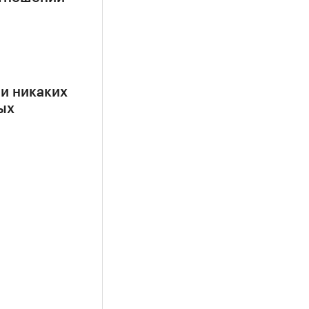
ии никаких
ых