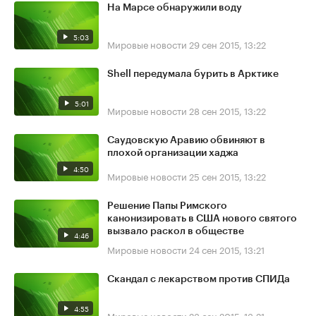
На Марсе обнаружили воду
5:03
Мировые новости
29 сен 2015, 13:22
Shell передумала бурить в Арктике
5:01
Мировые новости
28 сен 2015, 13:22
Саудовскую Аравию обвиняют в
плохой организации хаджа
4:50
Мировые новости
25 сен 2015, 13:22
Решение Папы Римского
канонизировать в США нового святого
вызвало раскол в обществе
4:46
Мировые новости
24 сен 2015, 13:21
Скандал с лекарством против СПИДа
4:55
Мировые новости
23 сен 2015, 13:21