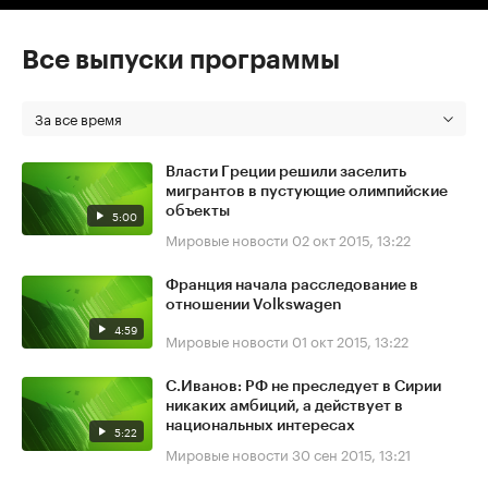
Все выпуски программы
За все время
Власти Греции решили заселить
мигрантов в пустующие олимпийские
объекты
5:00
Мировые новости
02 окт 2015, 13:22
Франция начала расследование в
отношении Volkswagen
4:59
Мировые новости
01 окт 2015, 13:22
С.Иванов: РФ не преследует в Сирии
никаких амбиций, а действует в
национальных интересах
5:22
Мировые новости
30 сен 2015, 13:21