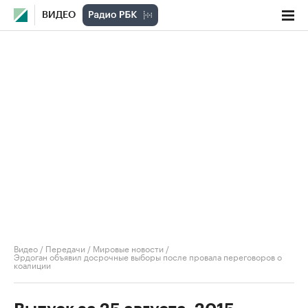
ВИДЕО
Видео
/
Передачи
/
Мировые новости
/
Эрдоган объявил досрочные выборы после провала переговоров о
коалиции