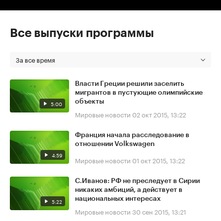
Все выпуски программы
За все время
Власти Греции решили заселить
мигрантов в пустующие олимпийские
объекты
5:00
Мировые новости
02 окт 2015, 13:22
Франция начала расследование в
отношении Volkswagen
4:59
Мировые новости
01 окт 2015, 13:22
С.Иванов: РФ не преследует в Сирии
никаких амбиций, а действует в
национальных интересах
5:22
Мировые новости
30 сен 2015, 13:21