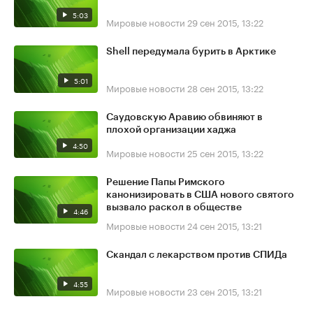
5:03
Мировые новости
29 сен 2015, 13:22
Shell передумала бурить в Арктике
5:01
Мировые новости
28 сен 2015, 13:22
Саудовскую Аравию обвиняют в
плохой организации хаджа
4:50
Мировые новости
25 сен 2015, 13:22
Решение Папы Римского
канонизировать в США нового святого
вызвало раскол в обществе
4:46
Мировые новости
24 сен 2015, 13:21
Скандал с лекарством против СПИДа
4:55
Мировые новости
23 сен 2015, 13:21