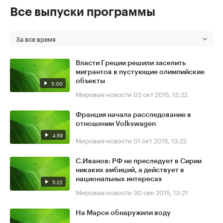
Все выпуски программы
За все время
Власти Греции решили заселить
мигрантов в пустующие олимпийские
объекты
5:00
Мировые новости
02 окт 2015, 13:22
Франция начала расследование в
отношении Volkswagen
4:59
Мировые новости
01 окт 2015, 13:22
С.Иванов: РФ не преследует в Сирии
никаких амбиций, а действует в
национальных интересах
5:22
Мировые новости
30 сен 2015, 13:21
На Марсе обнаружили воду