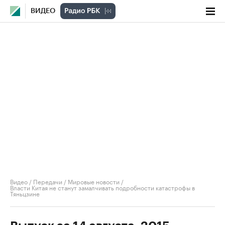
ВИДЕО
Видео
/
Передачи
/
Мировые новости
/
Власти Китая не станут замалчивать подробности катастрофы в
Тяньцзине