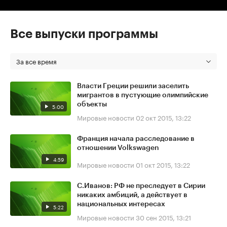
Все выпуски программы
За все время
Власти Греции решили заселить
мигрантов в пустующие олимпийские
объекты
5:00
Мировые новости
02 окт 2015, 13:22
Франция начала расследование в
отношении Volkswagen
4:59
Мировые новости
01 окт 2015, 13:22
С.Иванов: РФ не преследует в Сирии
никаких амбиций, а действует в
национальных интересах
5:22
Мировые новости
30 сен 2015, 13:21