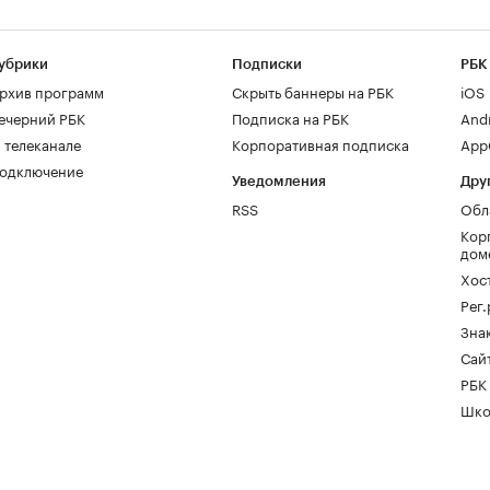
убрики
Подписки
РБК
рхив программ
Скрыть баннеры на РБК
iOS
ечерний РБК
Подписка на РБК
And
 телеканале
Корпоративная подписка
AppG
одключение
Уведомления
Дру
RSS
Обл
Кор
дом
Хос
Рег
Зна
Сайт
РБК
Шко