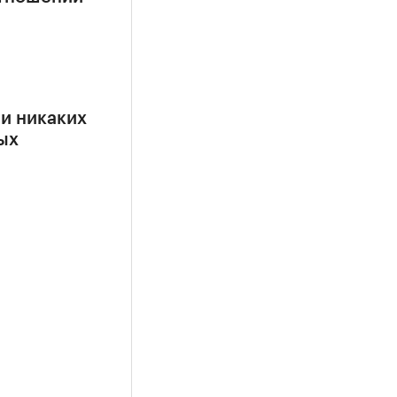
ии никаких
ых