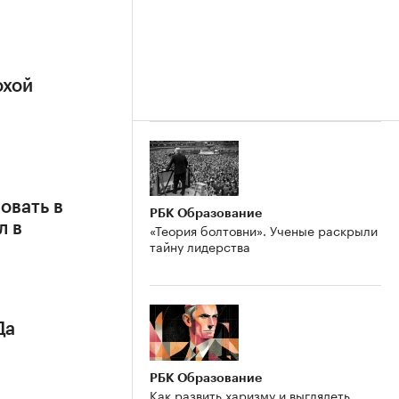
охой
овать в
РБК Образование
л в
«Теория болтовни». Ученые раскрыли
тайну лидерства
Да
РБК Образование
Как развить харизму и выглядеть