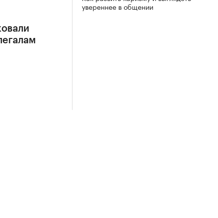
увереннее в общении
ковали
легалам