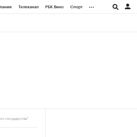
...
пании
Телеканал
РБК Вино
Спорт
ые проекты
Город
Стиль
Крипто
Спецпроекты СПб
логии и медиа
Финансы
го государства"