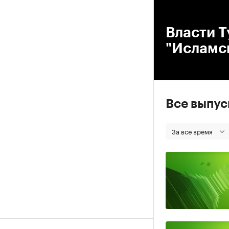
00
Власти Т
"Исламск
Все выпу
За все время