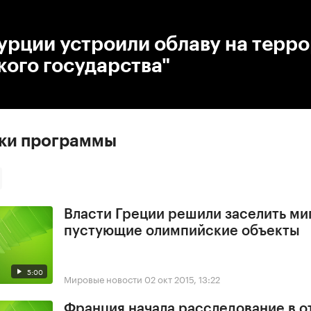
:00
/
00:00
урции устроили облаву на терр
ого государства"
ски программы
Власти Греции решили заселить ми
пустующие олимпийские объекты
5:00
Мировые новости
02 окт 2015, 13:22
Франция начала расследование в 