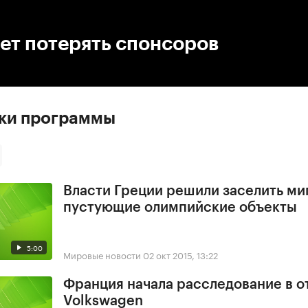
:00
/
00:00
ет потерять спонсоров
ски программы
Власти Греции решили заселить ми
пустующие олимпийские объекты
5:00
Мировые новости
02 окт 2015, 13:22
Франция начала расследование в 
Volkswagen