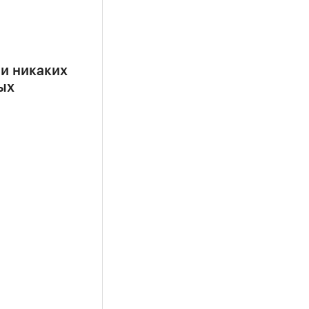
ии никаких
ых