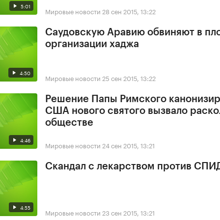
5:01
Мировые новости
28 сен 2015, 13:22
Саудовскую Аравию обвиняют в пл
организации хаджа
4:50
Мировые новости
25 сен 2015, 13:22
Решение Папы Римского канонизир
США нового святого вызвало раско
обществе
4:46
Мировые новости
24 сен 2015, 13:21
Скандал с лекарством против СПИ
4:55
Мировые новости
23 сен 2015, 13:21