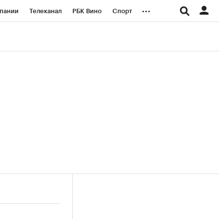
...
пании
Телеканал
РБК Вино
Спорт
ые проекты
Город
Стиль
Крипто
Спецпроекты СПб
логии и медиа
Финансы