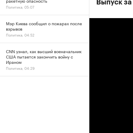
ракетную опасность
Выпуск за
Политика, 05:07
Мэр Киева сообщил о пожарах после
взрывов
Политика, 04:52
CNN узнал, как высший военачальник
США пытается закончить войну с
Ираном
Политика, 04:29