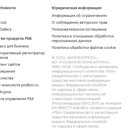
 Новости
Юридическая информация
Информация об ограничениях
roid
О соблюдении авторских прав
allery
Пользовательское соглашение
Политика в отношении обработки
гие продукты РБК
персональных данных
ако для бизнеса
Политика обработки файлов cookie
поративный регистратор
енов
© ООО «БИЗНЕСПРЕСС»,
АО «РОСБИЗНЕСКОНСАЛТИНГ»,
тинг сайтов
1995–2026
. Сообщения и материалы
.решения
информационного агентства «РБК»
(свидетельство о регистрации
комства
средства массовой информации
 знакомств podbor.ru
выдано Федеральной службой
по надзору в сфере связи,
 Курсы
информационных технологий
ла управления РБК
и массовых коммуникаций
(Роскомнадзор) 09.12.2015 за номером
ИА №ФС77-63848) и сетевого издания
«РБК» (свидетельство о регистрации
средства массовой информации
выдано Федеральной службой
по надзору в сфере связи,