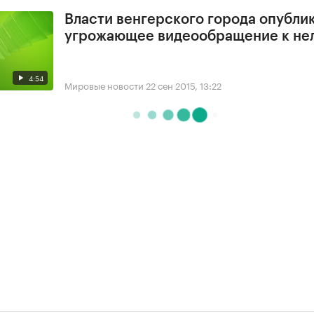
Власти венгерского города опубли
угрожающее видеообращение к не
4:54
Мировые новости
22 сен 2015, 13:22