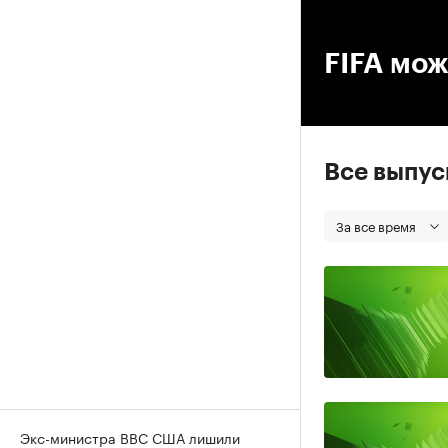
00
FIFA мож
Все выпу
За все время
Экс-министра ВВС США лишили