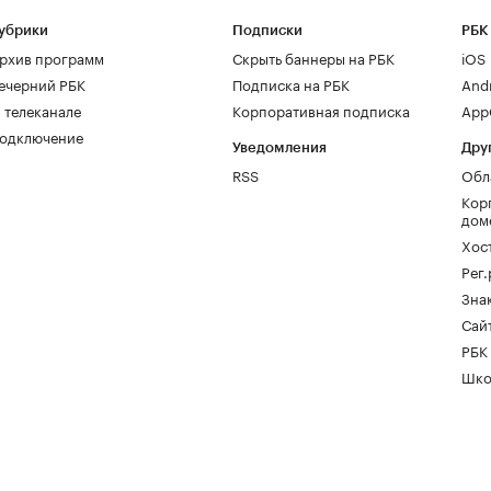
убрики
Подписки
РБК
рхив программ
Скрыть баннеры на РБК
iOS
ечерний РБК
Подписка на РБК
And
 телеканале
Корпоративная подписка
AppG
одключение
Уведомления
Дру
RSS
Обл
Кор
дом
Хос
Рег
Зна
Сайт
РБК
Шко