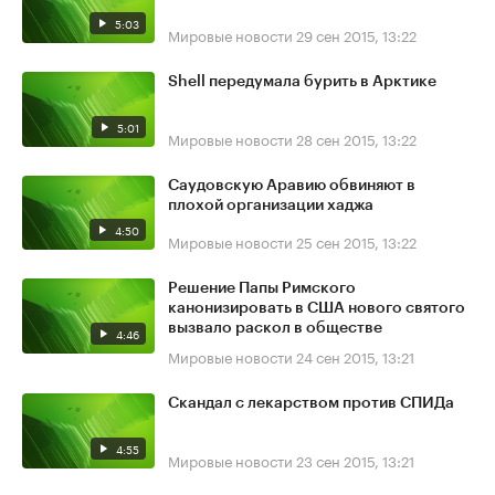
5:03
Мировые новости
29 сен 2015, 13:22
Shell передумала бурить в Арктике
5:01
Мировые новости
28 сен 2015, 13:22
Саудовскую Аравию обвиняют в
плохой организации хаджа
4:50
Мировые новости
25 сен 2015, 13:22
Решение Папы Римского
канонизировать в США нового святого
вызвало раскол в обществе
4:46
Мировые новости
24 сен 2015, 13:21
Скандал с лекарством против СПИДа
4:55
Мировые новости
23 сен 2015, 13:21