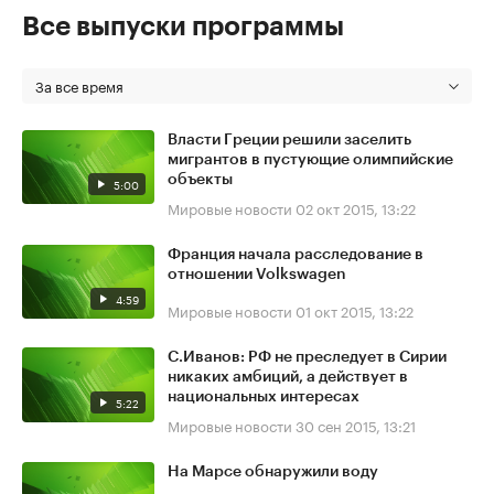
Все выпуски программы
За все время
Власти Греции решили заселить
мигрантов в пустующие олимпийские
объекты
5:00
Мировые новости
02 окт 2015, 13:22
Франция начала расследование в
отношении Volkswagen
4:59
Мировые новости
01 окт 2015, 13:22
С.Иванов: РФ не преследует в Сирии
никаких амбиций, а действует в
национальных интересах
5:22
Мировые новости
30 сен 2015, 13:21
На Марсе обнаружили воду