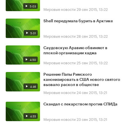
5:03
Мировые новости
29 сен 2015, 13:22
Shell передумала бурить в Арктике
5:01
Мировые новости
28 сен 2015, 13:22
Саудовскую Аравию обвиняют в
плохой организации хаджа
4:50
Мировые новости
25 сен 2015, 13:22
Решение Папы Римского
канонизировать в США нового святого
вызвало раскол в обществе
4:46
Мировые новости
24 сен 2015, 13:21
Скандал с лекарством против СПИДа
4:55
Мировые новости
23 сен 2015, 13:21