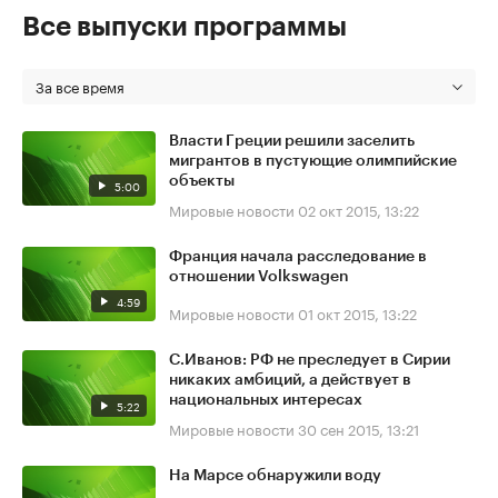
Все выпуски программы
За все время
Власти Греции решили заселить
мигрантов в пустующие олимпийские
объекты
5:00
Мировые новости
02 окт 2015, 13:22
Франция начала расследование в
отношении Volkswagen
4:59
Мировые новости
01 окт 2015, 13:22
С.Иванов: РФ не преследует в Сирии
никаких амбиций, а действует в
национальных интересах
5:22
Мировые новости
30 сен 2015, 13:21
На Марсе обнаружили воду