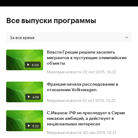
Все выпуски программы
За все время
Власти Греции решили заселить
мигрантов в пустующие олимпийские
объекты
5:00
Мировые новости
02 окт 2015, 13:22
Франция начала расследование в
отношении Volkswagen
4:59
Мировые новости
01 окт 2015, 13:22
С.Иванов: РФ не преследует в Сирии
никаких амбиций, а действует в
национальных интересах
5:22
Мировые новости
30 сен 2015, 13:21