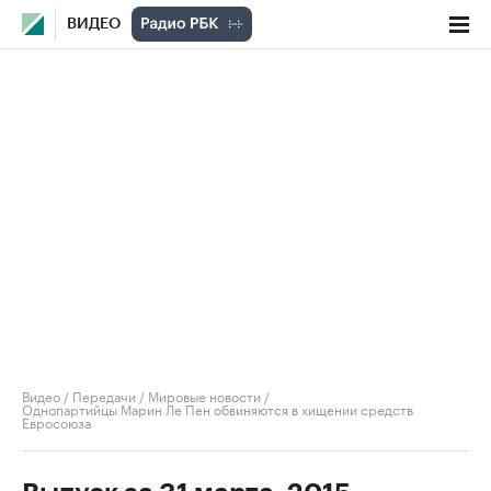
ВИДЕО
Видео
/
Передачи
/
Мировые новости
/
Однопартийцы Марин Ле Пен обвиняются в хищении средств
Евросоюза